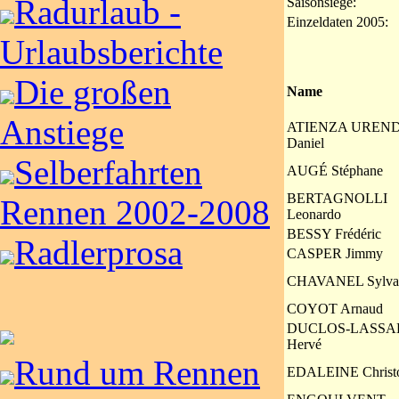
Radurlaub -
Saisonsiege:
Einzeldaten 2005:
Urlaubsberichte
Die großen
Name
Anstiege
ATIENZA UREN
Daniel
Selberfahrten
AUGÉ Stéphane
BERTAGNOLLI
Rennen 2002-2008
Leonardo
BESSY Frédéric
Radlerprosa
CASPER Jimmy
CHAVANEL Sylva
COYOT Arnaud
DUCLOS-LASSA
Hervé
Rund um Rennen
EDALEINE Christ