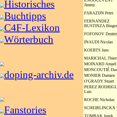
ENGOULVENT
Historisches
Jimmy
Buchtipps
FARAZIJN Peter
FERNANDEZ
C4F-Lexikon
BUSTINZA Binge
FOFONOV Dmitri
Wörterbuch
INAUDI Nicolas
KOERTS Jans
MARICHAL Thier
MOINARD Amaël
MONCOUTIÉ Dav
doping-archiv.de
MONIER Damien
O'GRADY Stuart
PEREZ RODRIG
Luis
ROCHE Nicholas
Fanstories
SCHEIRLINCKX S
TOMBAK Janek