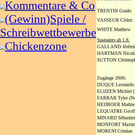
Kommentare & Co
TRENTIN Guido
(Gewinn)Spiele /
VASSEUR Cédric
Schreibwettbewerbe
WHITE Matthew
Stagiaires ab 1.8.
Chickenzone
GALLAND Jérémi
HARTMAN Nicola
SUTTON Christop
Zugänge 2006:
DUQUE Leonardo 
ELIJZEN Michiel (
FARRAR Tyler (Ne
HEIJBOER Mathieu
LEQUATRE Geoff
MINARD Sébastie
MONFORT Maxim
MORENI Cristian