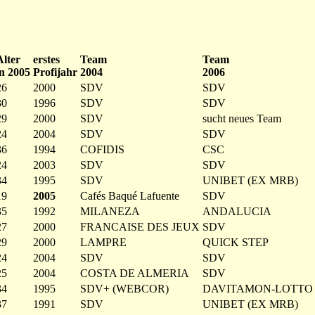
Alter
erstes
Team
Team
in 2005
Profijahr
2004
2006
26
2000
SDV
SDV
30
1996
SDV
SDV
29
2000
SDV
sucht neues Team
24
2004
SDV
SDV
36
1994
COFIDIS
CSC
24
2003
SDV
SDV
34
1995
SDV
UNIBET (EX MRB)
19
2005
Cafés Baqué Lafuente
SDV
35
1992
MILANEZA
ANDALUCIA
27
2000
FRANCAISE DES JEUX
SDV
29
2000
LAMPRE
QUICK STEP
24
2004
SDV
SDV
25
2004
COSTA DE ALMERIA
SDV
34
1995
SDV+ (WEBCOR)
DAVITAMON-LOTTO
37
1991
SDV
UNIBET (EX MRB)