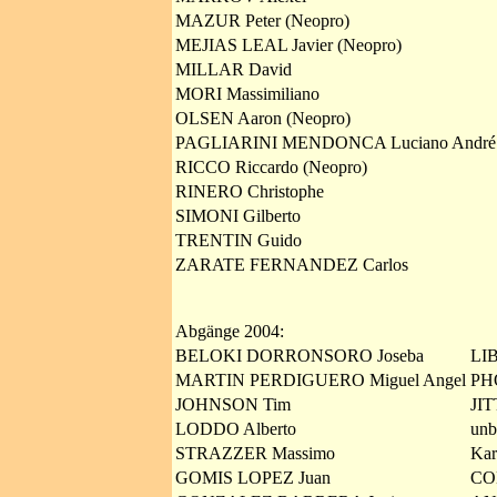
MAZUR Peter (Neopro)
MEJIAS LEAL Javier (Neopro)
MILLAR David
MORI Massimiliano
OLSEN Aaron (Neopro)
PAGLIARINI MENDONCA Luciano André
RICCO Riccardo (Neopro)
RINERO Christophe
SIMONI Gilberto
TRENTIN Guido
ZARATE FERNANDEZ Carlos
Abgänge 2004:
BELOKI DORRONSORO Joseba
LI
MARTIN PERDIGUERO Miguel Angel
PH
JOHNSON Tim
JI
LODDO Alberto
unb
STRAZZER Massimo
Kar
GOMIS LOPEZ Juan
CO