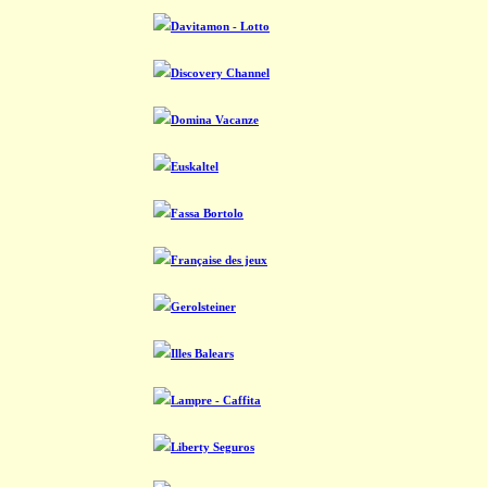
Davitamon - Lotto
Discovery Channel
Domina Vacanze
Euskaltel
Fassa Bortolo
Française des jeux
Gerolsteiner
Illes Balears
Lampre - Caffita
Liberty Seguros