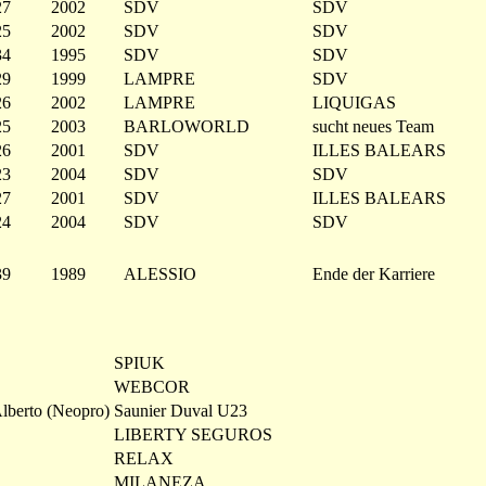
27
2002
SDV
SDV
25
2002
SDV
SDV
34
1995
SDV
SDV
29
1999
LAMPRE
SDV
26
2002
LAMPRE
LIQUIGAS
25
2003
BARLOWORLD
sucht neues Team
26
2001
SDV
ILLES BALEARS
23
2004
SDV
SDV
27
2001
SDV
ILLES BALEARS
24
2004
SDV
SDV
39
1989
ALESSIO
Ende der Karriere
SPIUK
WEBCOR
rto (Neopro)
Saunier Duval U23
LIBERTY SEGUROS
RELAX
MILANEZA