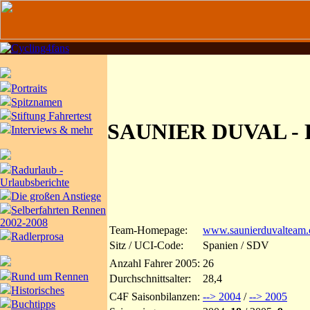
Portraits
Spitznamen
Stiftung Fahrertest
SAUNIER DUVAL -
Interviews & mehr
Radurlaub -
Urlaubsberichte
Die großen Anstiege
Selberfahrten Rennen
2002-2008
Team-Homepage:
www.saunierduvalteam
Radlerprosa
Sitz / UCI-Code:
Spanien / SDV
Anzahl Fahrer 2005:
26
Rund um Rennen
Durchschnittsalter:
28,4
Historisches
C4F Saisonbilanzen:
--> 2004
/
--> 2005
Buchtipps