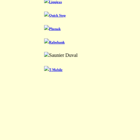
Liquigas
Quick Step
Phonak
Rabobank
Saunier Duval
T-Mobile