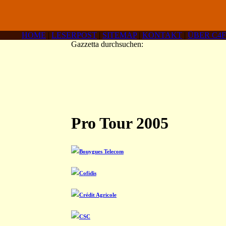
HOME
|
LESERPOST
|
SITEMAP
|
KONTAKT
|
ÜBER C4F
Gazzetta durchsuchen:
Pro Tour 2005
Bouygues Telecom
Cofidis
Crédit Agricole
CSC