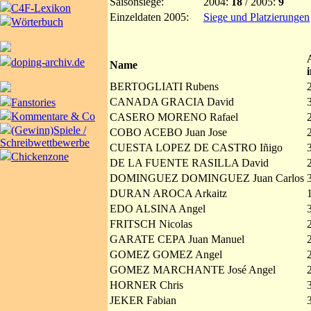
Saisonsiege:
2004:
18
/ 2005:
9
C4F-Lexikon
Einzeldaten 2005:
Siege und Platzierungen
Wörterbuch
doping-archiv.de
Name
BERTOGLIATI Rubens
CANADA GRACIA David
Fanstories
Kommentare & Co
CASERO MORENO Rafael
(Gewinn)Spiele /
COBO ACEBO Juan Jose
Schreibwettbewerbe
CUESTA LOPEZ DE CASTRO Iñigo
Chickenzone
DE LA FUENTE RASILLA David
DOMINGUEZ DOMINGUEZ Juan Carlos
DURAN AROCA Arkaitz
EDO ALSINA Angel
FRITSCH Nicolas
GARATE CEPA Juan Manuel
GOMEZ GOMEZ Angel
GOMEZ MARCHANTE José Angel
HORNER Chris
JEKER Fabian