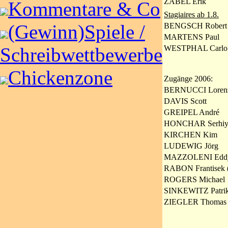
ZABEL Erik
Kommentare & Co
Stagiaires ab 1.8.
(Gewinn)Spiele /
BENGSCH Robert
MARTENS Paul
WESTPHAL Carlo
Schreibwettbewerbe
Chickenzone
Zugänge 2006:
BERNUCCI Loren
DAVIS Scott
GREIPEL André
HONCHAR Serhi
KIRCHEN Kim
LUDEWIG Jörg
MAZZOLENI Edd
RABON Frantisek 
ROGERS Michael
SINKEWITZ Patri
ZIEGLER Thomas