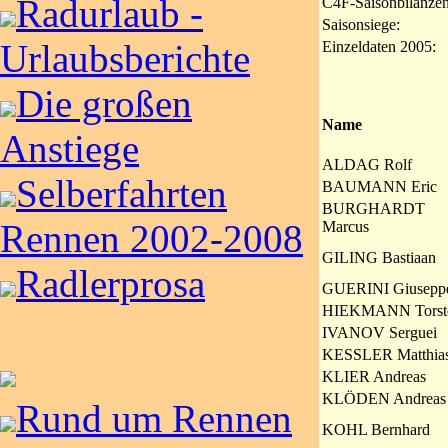
Radurlaub -
C4F-Saisonbilanzen
Saisonsiege:
Urlaubsberichte
Einzeldaten 2005:
Die großen
Name
Anstiege
ALDAG Rolf
Selberfahrten
BAUMANN Eric
BURGHARDT
Rennen 2002-2008
Marcus
GILING Bastiaan
Radlerprosa
GUERINI Giusepp
HIEKMANN Torst
IVANOV Serguei
KESSLER Matthia
KLIER Andreas
KLÖDEN Andreas
Rund um Rennen
KOHL Bernhard