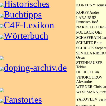
Historisches
KONECNY Tomas
Buchtipps
KORFF André
LARA RUIZ
Francisco José
C4F-Lexikon
NARDELLO Danie
POLLACK Olaf
Wörterbuch
SCHAFFRATH Ja
SCHMITZ Bram
SCHRECK Stepha
SEVILLA RIBER
Oscar
STEINHAUSER
doping-archiv.de
Tobias
ULLRICH Jan
VINOKOUROV
Alexandre
WERNER Christia
WESEMANN Steff
Fanstories
YAKOVLEV Sergu