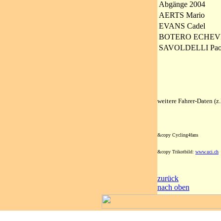
Abgänge 2004
AERTS Mario
EVANS Cadel
BOTERO ECHEVE
SAVOLDELLI Pao
weitere Fahrer-Daten (
&copy Cycling4fans
&copy Trikotbild:
www.uci.ch
zurück
nach oben