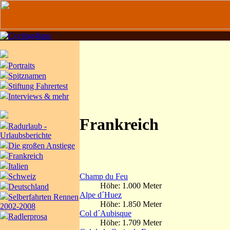
Portraits
Spitznamen
Stiftung Fahrertest
Interviews & mehr
Frankreich
Radurlaub -
Urlaubsberichte
Die großen Anstiege
Frankreich
Italien
Champ du Feu
Schweiz
Höhe: 1.000 Meter
Deutschland
Alpe d´Huez
Selberfahrten Rennen
Höhe: 1.850 Meter
2002-2008
Col d´Aubisque
Radlerprosa
Höhe: 1.709 Meter