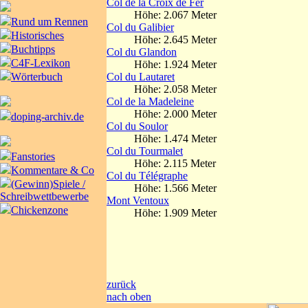
Col de la Croix de Fer
Höhe: 2.067 Meter
Rund um Rennen
Col du Galibier
Historisches
Höhe: 2.645 Meter
Buchtipps
Col du Glandon
C4F-Lexikon
Höhe: 1.924 Meter
Col du Lautaret
Wörterbuch
Höhe: 2.058 Meter
Col de la Madeleine
Höhe: 2.000 Meter
doping-archiv.de
Col du Soulor
Höhe: 1.474 Meter
Col du Tourmalet
Fanstories
Höhe: 2.115 Meter
Kommentare & Co
Col du Télégraphe
(Gewinn)Spiele /
Höhe: 1.566 Meter
Schreibwettbewerbe
Mont Ventoux
Chickenzone
Höhe: 1.909 Meter
zurück
nach oben