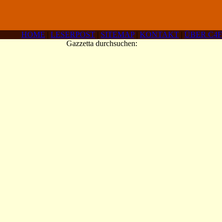
HOME
|
LESERPOST
|
SITEMAP
|
KONTAKT
|
ÜBER C4F
Gazzetta durchsuchen: