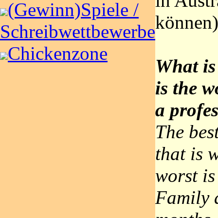
in Aust
(Gewinn)Spiele /
können)
Schreibwettbewerbe
Chickenzone
What is
is the w
a profes
The best
that is 
worst i
Family 