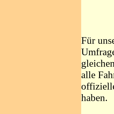
Für uns
Umfrage
gleiche
alle Fah
offiziel
haben.