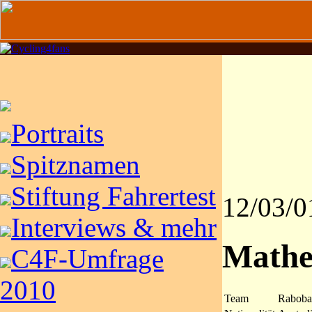
Portraits
Spitznamen
Stiftung Fahrertest
12/03/0
Interviews & mehr
Math
C4F-Umfrage
2010
Team
Raboba