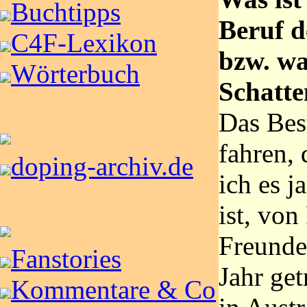
Buchtipps
Beruf d
C4F-Lexikon
bzw. wa
Wörterbuch
Schatte
Das Bes
fahren,
doping-archiv.de
ich es j
ist, von
Freunde
Fanstories
Jahr get
Kommentare & Co