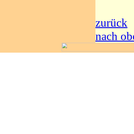
zurück
nach ob