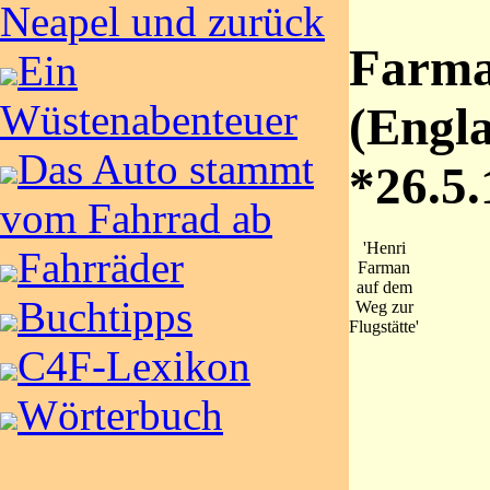
Neapel und zurück
Farma
Ein
Wüstenabenteuer
(Engl
Das Auto stammt
*26.5.
vom Fahrrad ab
'Henri
Fahrräder
Farman
auf dem
Buchtipps
Weg zur
Flugstätte'
C4F-Lexikon
Wörterbuch