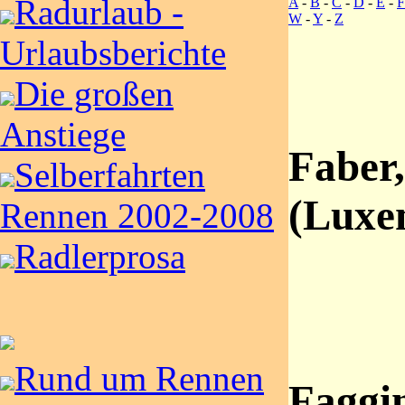
Radurlaub -
A
-
B
-
C
-
D
-
E
-
F
W
-
Y
-
Z
Urlaubsberichte
Die großen
Anstiege
Faber,
Selberfahrten
(Luxe
Rennen 2002-2008
Radlerprosa
Rund um Rennen
Faggin