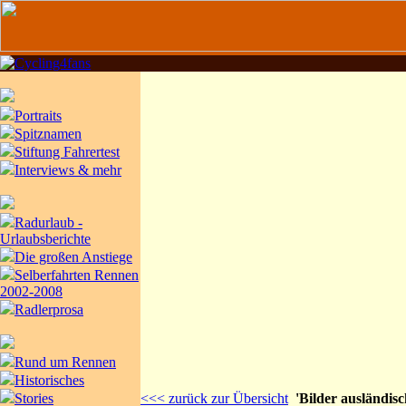
Portraits
Spitznamen
Stiftung Fahrertest
Interviews & mehr
Radurlaub -
Urlaubsberichte
Die großen Anstiege
Selberfahrten Rennen
2002-2008
Radlerprosa
Rund um Rennen
Historisches
Stories
<<< zurück zur Übersicht
'Bilder ausländis