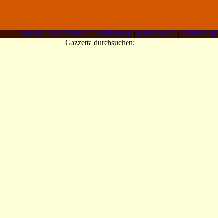
HOME
|
LESERPOST
|
SITEMAP
|
KONTAKT
|
ÜBER C4F
Gazzetta durchsuchen: