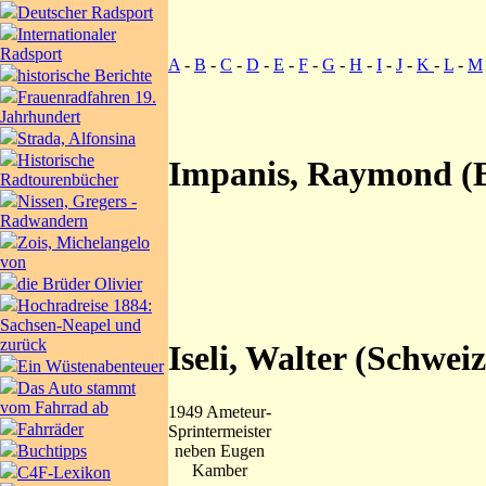
Deutscher Radsport
Internationaler
Radsport
A
-
B
-
C
-
D
-
E
-
F
-
G
-
H
-
I
-
J
-
K
-
L
-
M
historische Berichte
Frauenradfahren 19.
Jahrhundert
Strada, Alfonsina
Historische
Impanis, Raymond (B
Radtourenbücher
Nissen, Gregers -
Radwandern
Zois, Michelangelo
von
die Brüder Olivier
Hochradreise 1884:
Sachsen-Neapel und
zurück
Iseli, Walter (Schweiz
Ein Wüstenabenteuer
Das Auto stammt
vom Fahrrad ab
1949 Ameteur-
Fahrräder
Sprintermeister
neben Eugen
Buchtipps
Kamber
C4F-Lexikon