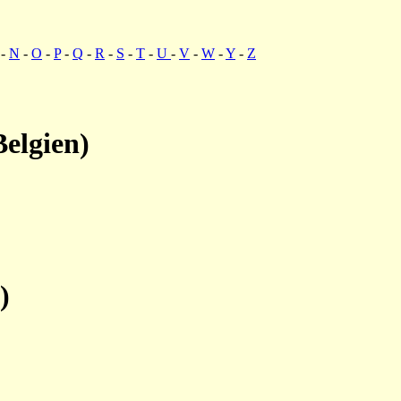
-
N
-
O
-
P
-
Q
-
R
-
S
-
T
-
U
-
V
-
W
-
Y
-
Z
elgien)
)