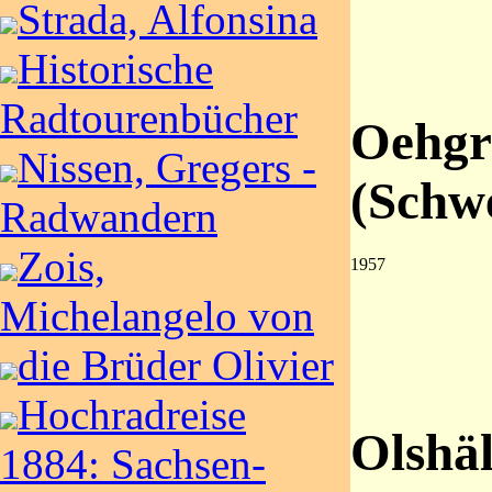
Strada, Alfonsina
Historische
Radtourenbücher
Oehgr
Nissen, Gregers -
(Schw
Radwandern
Zois,
1957
Michelangelo von
die Brüder Olivier
Hochradreise
Olshäl
1884: Sachsen-