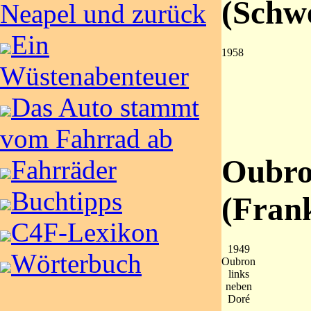
(Schw
Neapel und zurück
Ein
1958
Wüstenabenteuer
Das Auto stammt
vom Fahrrad ab
Oubro
Fahrräder
Buchtipps
(Frank
C4F-Lexikon
1949
Wörterbuch
Oubron
links
neben
Doré