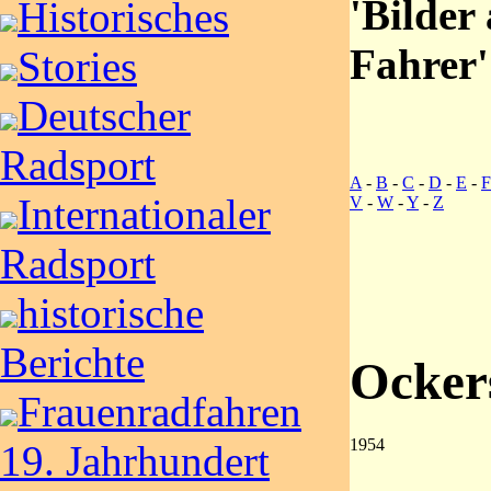
'Bilder
Historisches
Fahrer'
Stories
Deutscher
Radsport
A
-
B
-
C
-
D
-
E
-
F
Internationaler
V
-
W
-
Y
-
Z
Radsport
historische
Berichte
Ockers
Frauenradfahren
1954
19. Jahrhundert