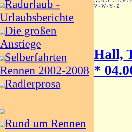
Radurlaub -
A
-
B
-
C
-
D
-
E
-
F
V
-
W
-
Y
-
Z
Urlaubsberichte
Die großen
Anstiege
Hall,
Selberfahrten
* 04.0
Rennen 2002-2008
Radlerprosa
Rund um Rennen