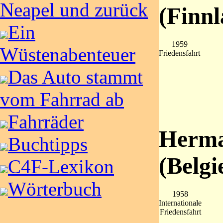
Neapel und zurück
(Finnl
Ein
1959
Wüstenabenteuer
Friedensfahrt
Das Auto stammt
vom Fahrrad ab
Fahrräder
Herma
Buchtipps
(Belgi
C4F-Lexikon
Wörterbuch
1958
Internationale
Friedensfahrt