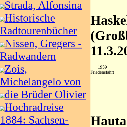
Strada, Alfonsina
Historische
Haskel
Radtourenbücher
(Großb
Nissen, Gregers -
11.3.2
Radwandern
Zois,
1959
Friedensfahrt
Michelangelo von
die Brüder Olivier
Hochradreise
Hautal
1884: Sachsen-