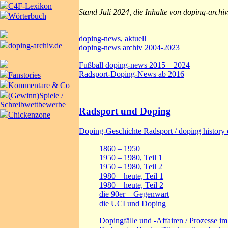
C4F-Lexikon
Stand Juli 2024, die Inhalte von doping-archi
Wörterbuch
doping-news, aktuell
doping-archiv.de
doping-news archiv 2004-2023
Fußball doping-news 2015 – 2024
Radsport-Doping-News ab 2016
Fanstories
Kommentare & Co
(Gewinn)Spiele /
Schreibwettbewerbe
Radsport und Doping
Chickenzone
Doping-Geschichte Radsport / doping history 
1860 – 1950
1950 – 1980, Teil 1
1950 – 1980, Teil 2
1980 – heute, Teil 1
1980 – heute, Teil 2
die 90er – Gegenwart
die UCI und Doping
Dopingfälle und -Affairen / Prozesse i