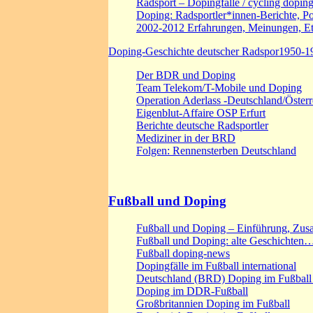
Radsport – Dopingfälle / cycling doping
Doping: Radsportler*innen-Berichte, Por
2002-2012 Erfahrungen, Meinungen, Et
Doping-Geschichte deutscher Radspor1950-1
Der BDR und Doping
Team Telekom/T-Mobile und Doping
Operation Aderlass -Deutschland/Österr
Eigenblut-Affaire OSP Erfurt
Berichte deutsche Radsportler
Mediziner in der BRD
Folgen: Rennensterben Deutschland
Fußball und Doping
Fußball und Doping – Einführung, Zu
Fußball und Doping: alte Geschichten
Fußball doping-news
Dopingfälle im Fußball international
Deutschland (BRD) Doping im Fußbal
Doping im DDR-Fußball
Großbritannien Doping im Fußball