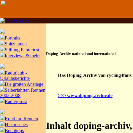
Portraits
Spitznamen
Stiftung Fahrertest
Doping-Archiv national und international
Interviews & mehr
Radurlaub -
Das Doping-Archiv von cycling4fans
Urlaubsberichte
Die großen Anstiege
Selberfahrten Rennen
2002-2008
>>> www.doping-archiv.de
Radlerprosa
Rund um Rennen
Inhalt doping-archiv
Historisches
Buchtipps