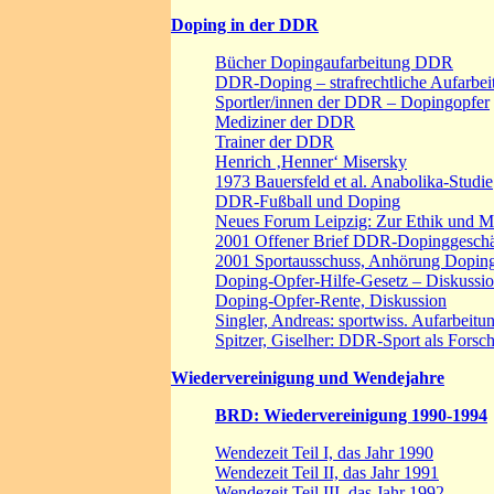
Doping in der DDR
Bücher Dopingaufarbeitung DDR
DDR-Doping – strafrechtliche Aufarbei
Sportler/innen der DDR – Dopingopfer
Mediziner der DDR
Trainer der DDR
Henrich ‚Henner‘ Misersky
1973 Bauersfeld et al. Anabolika-Studie
DDR-Fußball und Doping
Neues Forum Leipzig: Zur Ethik und Mo
2001 Offener Brief DDR-Dopinggeschäd
2001 Sportausschuss, Anhörung Doping
Doping-Opfer-Hilfe-Gesetz – Diskussio
Doping-Opfer-Rente, Diskussion
Singler, Andreas: sportwiss. Aufarbei
Spitzer, Giselher: DDR-Sport als Fors
Wiedervereinigung und Wendejahre
BRD: Wiedervereinigung 1990-1994
Wendezeit Teil I, das Jahr 1990
Wendezeit Teil II, das Jahr 1991
Wendezeit Teil III, das Jahr 1992