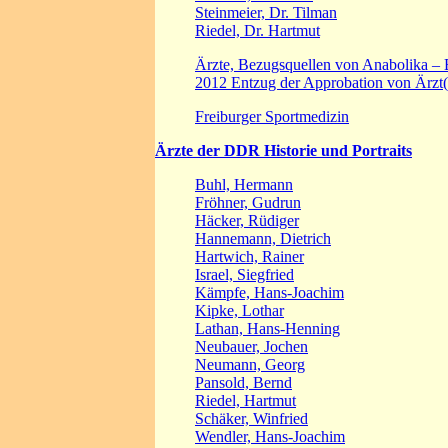
Steinmeier, Dr. Tilman
Riedel, Dr. Hartmut
Ärzte, Bezugsquellen von Anabolika – 
2012 Entzug der Approbation von Ärzt
Freiburger Sportmedizin
Ärzte der DDR Historie und Portraits
Buhl, Hermann
Fröhner, Gudrun
Häcker, Rüdiger
Hannemann, Dietrich
Hartwich, Rainer
Israel, Siegfried
Kämpfe, Hans-Joachim
Kipke, Lothar
Lathan, Hans-Henning
Neubauer, Jochen
Neumann, Georg
Pansold, Bernd
Riedel, Hartmut
Schäker, Winfried
Wendler, Hans-Joachim