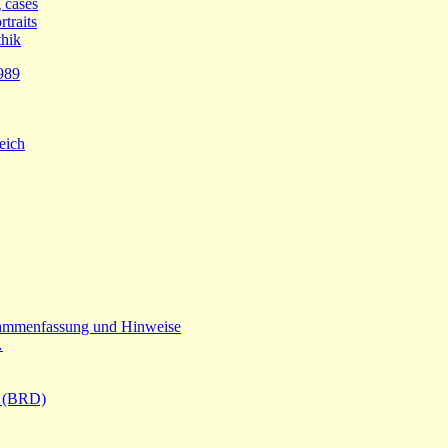
 cases
traits
hik
989
eich
sammenfassung und Hinweise
…
l (BRD)