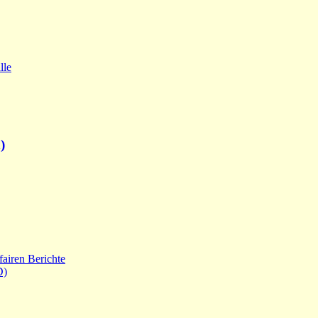
lle
)
fairen Berichte
D)