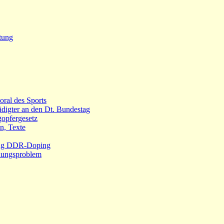
tung
ral des Sports
igter an den Dt. Bundestag
opfergesetz
n, Texte
tung DDR-Doping
chungsproblem