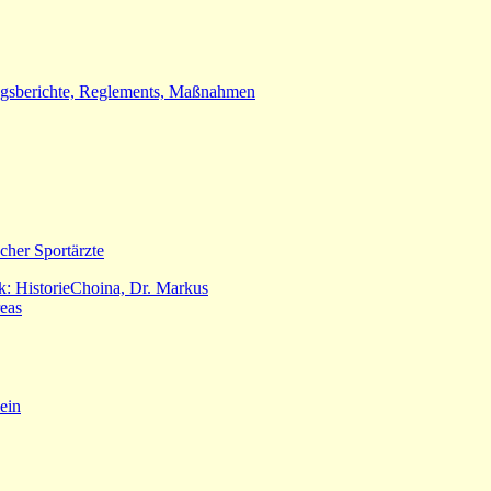
ngsberichte, Reglements, Maßnahmen
scher Sportärzte
: Historie
Choina, Dr. Markus
reas
ein