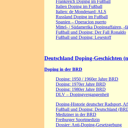
Frankreich Doping im Fußball
Italien Doping im Fußball
Italien: de Mondenard: ALS
Russland Doping im Fußball
Spanien – Operacion puerto
Mittel- / Südamerika Dopingaffairen, -fä
Fußball und Doping: Der Fall Ronaldo
Fußball und Doping: Lesestoff
Deutschland Doping-Geschichten (n
Doping in der BRD
Doping: 1950 / 1960er Jahre BRD
Doping: 1970er Jahre BRD
Doping: 1980er Jahre BRD
DLV – Dopingvergangenheit
Doping-Historie deutscher Radsport, Af
Fußball und Doping: Deutschland (BR
Mediziner in der BRD
Freiburger Sportmedizin
Dossier: Anti-Doping-Gesetzgebung