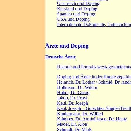
Österreich und Doping
Russland und Doping
Spanien und Doping
USA und Doping
Internationale Dokumente, Untersuchu
Ärzte und Doping
Deutsche Ärzte
Historie und Portraits west-/gesamtdeut
Doping und Ärzte in der Bundesrepublik
Heinrich, Dr. Lothar / Schmid, Dr. And
Hollmann, Dr. Wildor
Huber, Dr. Georg
Jakob, Dr. Ernst
Keul, Dr. Joseph
Keul, Joseph – Gutachten Singler/Treutl
Kindermann, Dr. Wilfied
Klümper, Dr. Armin
Liesen, Dr. Heinz
Mader, Dr. Alois
Schmidt, Dr. Mark