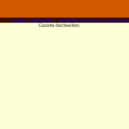
HOME
|
LESERPOST
|
SITEMAP
|
KONTAKT
|
ÜBER C4F
Gazzetta durchsuchen: