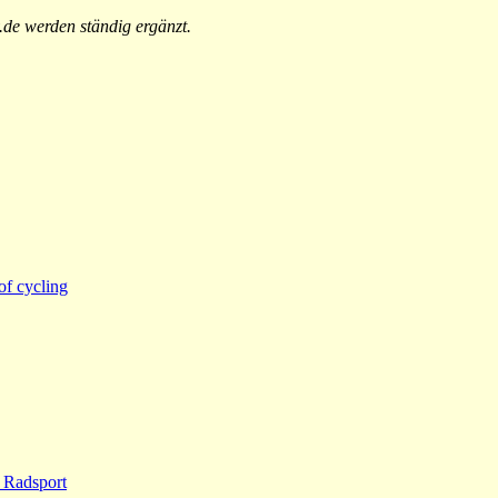
v.de werden ständig ergänzt.
of cycling
m Radsport