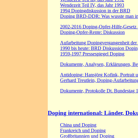
Wendezeit Teil IV, das Jahr 1993
1994 Dopingdiskussion in der BRD
Doping BRD-DDR: Was wusste man im W
2002-2016 Doping-Opfer-Hilfe-Gesetz 
Doping-Opfer-Rente: Diskussion
Aufarbeitung Dopingvergangenheit der
1990 bis heute: BRD Diskussion Doping
1959-1997 Pressespiegel Doping
Dokumente, Analysen, Erklärungen, Ber
Antidoping: Hansjörg Kofink, Portrait 
Gerhard Treutlein, Doping-Aufarbeitung,
Dokumente, Protokolle Dt. Bundestag 
Doping international: Länder, Do
China und Doping
Frankreich und Doping
Großbritannien und Doping