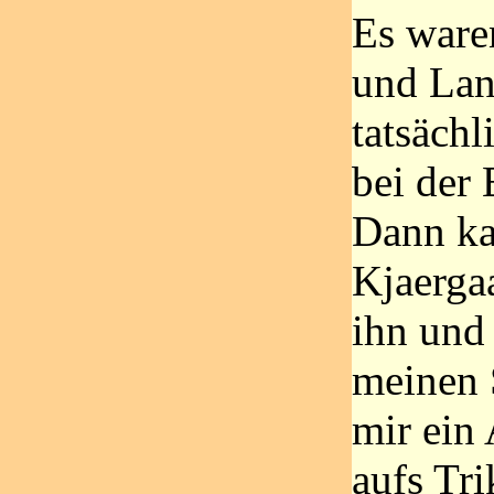
Es ware
und Lan
tatsächl
bei der
Dann ka
Kjaergaa
ihn und
meinen S
mir ein
aufs Tr