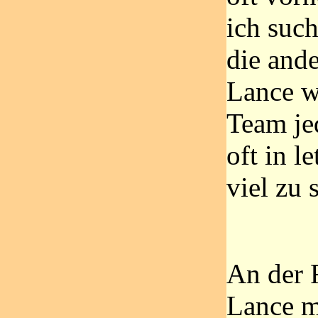
ich suc
die ande
Lance w
Team je
oft in le
viel zu 
An der 
Lance m