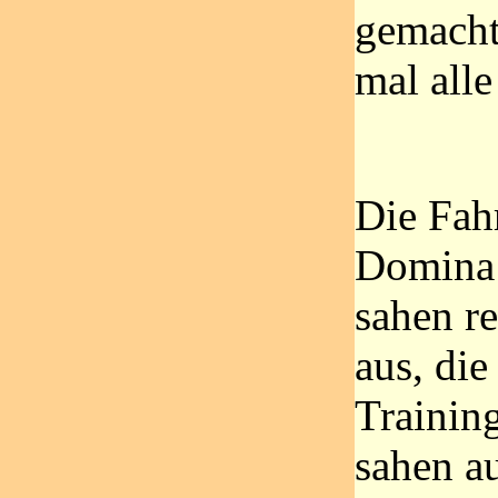
gemacht
mal alle
Die Fah
Domina
sahen r
aus, die
Trainin
sahen a