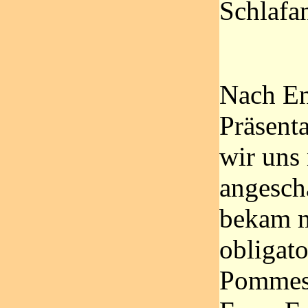
Schlafanz
Nach En
Präsent
wir uns
angesch
bekam 
obligat
Pommes 