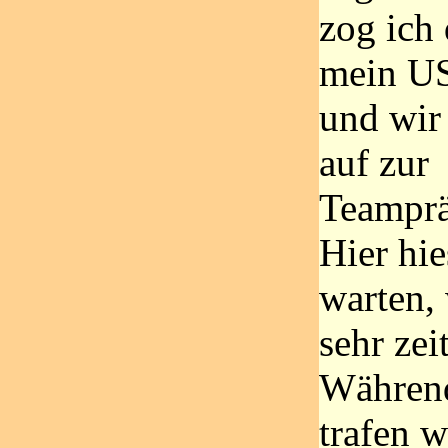
zog ich
mein US
und wir
auf zur
Teamprä
Hier hie
warten,
sehr zei
Während
trafen w