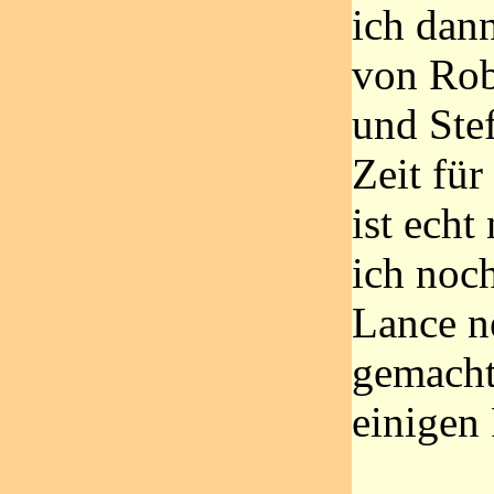
ich dan
von Rob
und Ste
Zeit für
ist echt
ich noc
Lance 
gemacht
einigen 