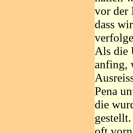
vor der
dass wi
verfolg
Als die
anfing, 
Ausreis
Pena un
die wur
gestellt
oft vor