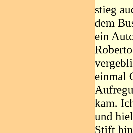
stieg au
dem Bus
ein Aut
Roberto 
vergebl
einmal 
Aufregu
kam. Ich
und hie
Stift hi