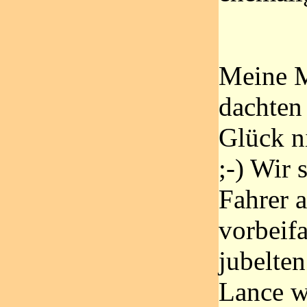
Meine M
dachten
Glück ni
;-) Wir 
Fahrer 
vorbeif
jubelten
Lance w