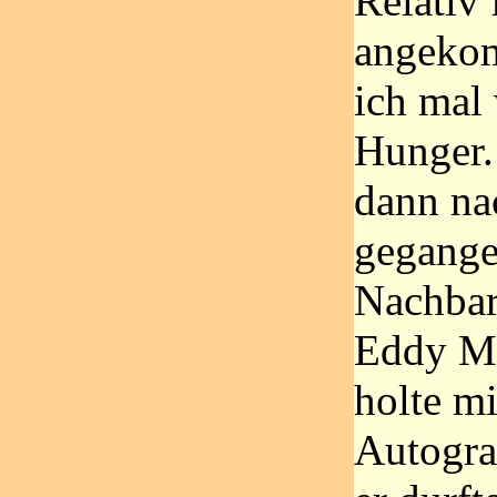
Relativ 
angekom
ich mal
Hunger.
dann na
gegang
Nachbar
Eddy Me
holte mi
Autogr