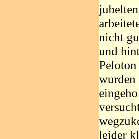
jubelten
arbeitet
nicht g
und hin
Peloton
wurden 
eingeho
versuch
wegzuk
leider k