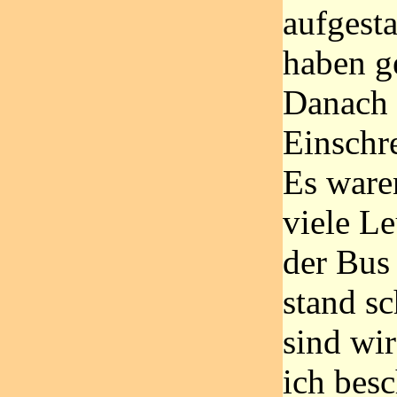
aufgest
haben g
Danach g
Einschre
Es ware
viele Le
der Bu
stand s
sind wi
ich besc