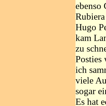
ebenso 
Rubiera
Hugo Pe
kam Lan
zu schne
Posties
ich sam
viele A
sogar ei
Es hat e