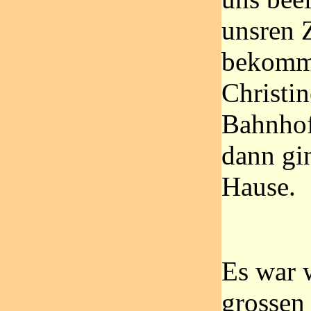
unsren 
bekomme
Christi
Bahnhof
dann gi
Hause.
Es war w
grossen