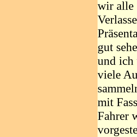
wir alle
Verlass
Präsent
gut seh
und ich 
viele A
sammeln
mit Fass
Fahrer 
vorgest