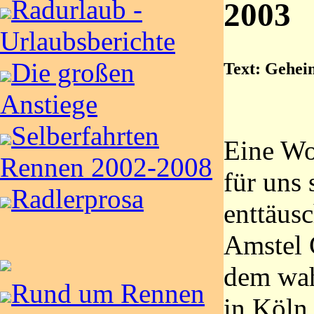
Radurlaub -
2003
Urlaubsberichte
Die großen
Text: Gehei
Anstiege
Selberfahrten
Eine Wo
Rennen 2002-2008
für uns 
Radlerprosa
enttäus
Amstel 
dem wah
Rund um Rennen
in Köln