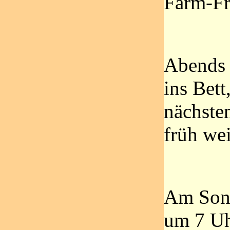
Farm-Fri
Abends 
ins Bett
nächste
früh wei
Am Sonn
um 7 U