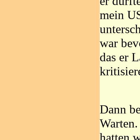
er durft
mein US
untersc
war bev
das er 
kritisie
Dann be
Warten.
hatten w