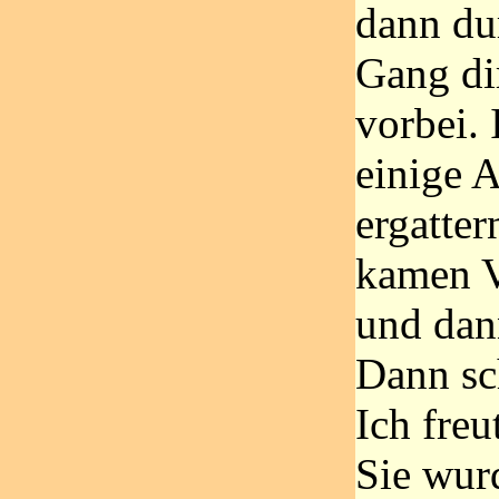
dann du
Gang di
vorbei. 
einige 
ergatter
kamen V
und dan
Dann s
Ich freu
Sie wur