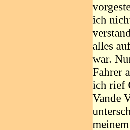
vorgeste
ich nich
verstand
alles au
war. Nu
Fahrer 
ich rief
Vande V
untersch
meinem 