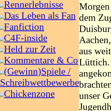
Rennerlebnisse
Morgen 
Das Leben als Fan
dem Zu
Fanfiction
Duisbur
C4F-inside
Aachen,
Held zur Zeit
aus wei
Kommentare & Co
Lüttich.
(Gewinn)Spiele /
angeko
Schreibwettbewerbe
brachten
Chickenzone
unser G
Jugendh