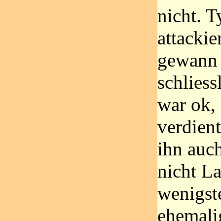
nicht. T
attackie
gewann
schliess
war ok, 
verdien
ihn auc
nicht L
wenigst
ehemalig