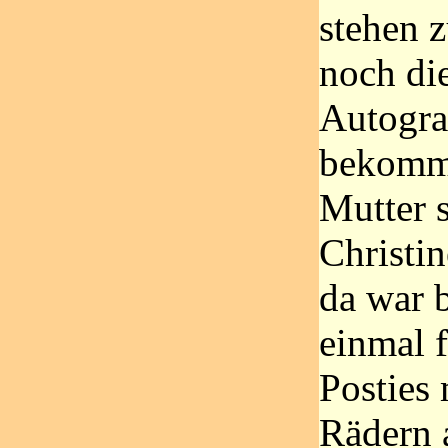
stehen 
noch di
Autogr
bekomm
Mutter 
Christin
da war 
einmal 
Posties 
Rädern 