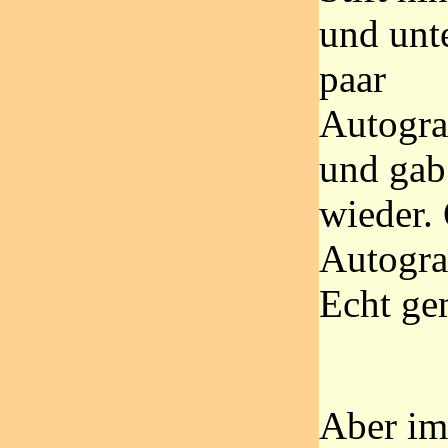
und unte
paar
Autogr
und gab
wieder.
Autogra
Echt ge
Aber im