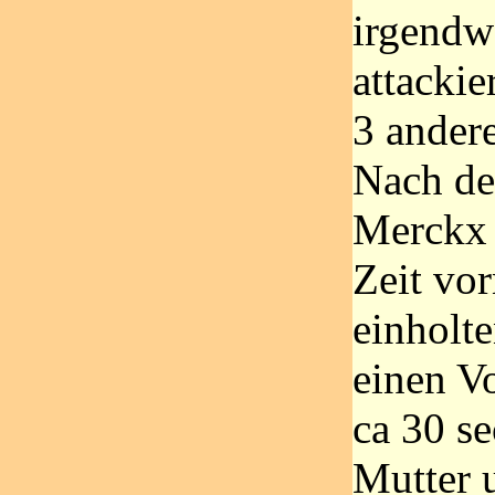
irgend
attackie
3 ander
Nach de
Merckx 
Zeit vor
einholte
einen V
ca 30 se
Mutter 