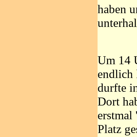
haben u
unterhal
Um 14 U
endlich
durfte i
Dort ha
erstmal 
Platz ge