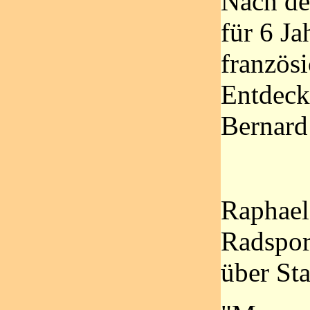
Nach de
für 6 Ja
französ
Entdeck
Bernard
Raphael
Radspor
über Sta