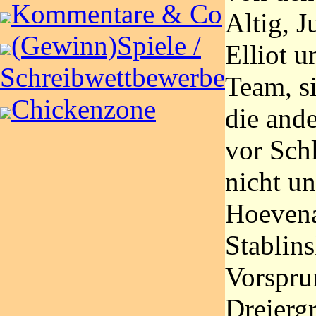
Kommentare & Co
Altig, 
(Gewinn)Spiele /
Elliot u
Schreibwettbewerbe
Team, s
Chickenzone
die and
vor Schl
nicht u
Hoevena
Stablins
Vorsprun
Dreiergr