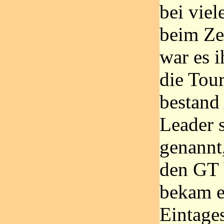
bei vie
beim Zei
war es 
die Tou
bestand 
Leader s
genannt,
den GT 
bekam e
Eintage