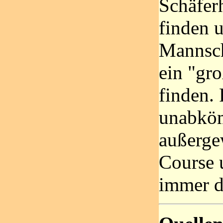
Schäfer
finden 
Mannsch
ein "gro
finden.
unabköm
außerge
Course 
immer d