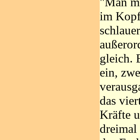
"Man mus
im Kopf
schlauer
außeror
gleich. 
ein, zwe
verausg
das vier
Kräfte u
dreimal 