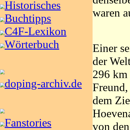
Historisches
waren a
Buchtipps
C4F-Lexikon
Wörterbuch
Einer s
der Welt
296 km 
doping-archiv.de
Freund,
dem Ziel
Hoevena
Fanstories
von den