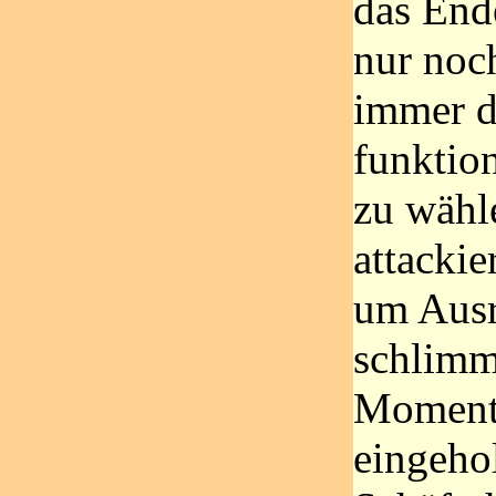
das End
nur noch
immer di
funktio
zu wähl
attacki
um Ausr
schlimm
Moment,
eingehol