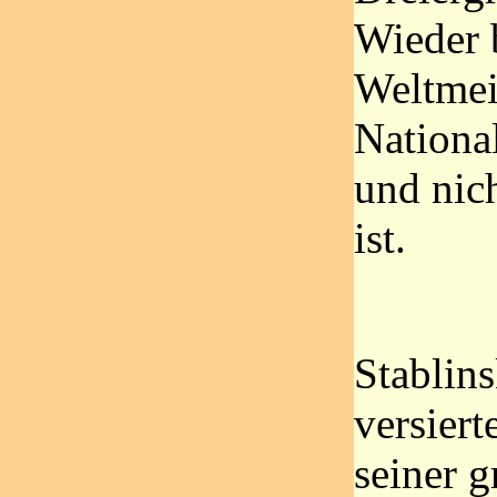
Wieder b
Weltmei
Nationa
und nic
ist.
Stablins
versier
seiner 