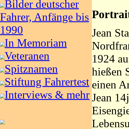
Bilder deutscher
Portrai
Fahrer, Anfänge bis
1990
Jean St
In Memoriam
Nordfran
Veteranen
1924 au
Spitznamen
hießen S
Stiftung Fahrertest
einen A
Interviews & mehr
Jean 14j
Eisengi
Lebensun