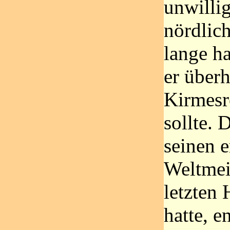
unwilli
nördlic
lange ha
er über
Kirmesr
sollte. 
seinen e
Weltmei
letzten 
hatte, e