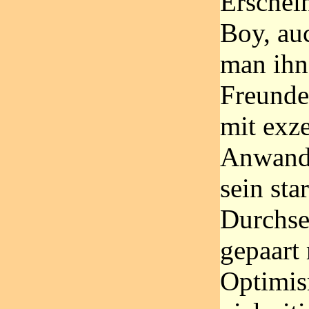
Erschei
Boy, au
man ihn,
Freunde
mit exz
Anwandl
sein sta
Durchs
gepaart
Optimis