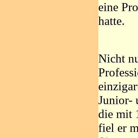
eine P
hatte.
Nicht n
Profess
einzigar
Junior-
die mit
fiel er 