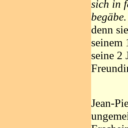
sich in 
begäbe.
denn si
seinem 
seine 2 
Freundi
Jean-Pie
ungemei