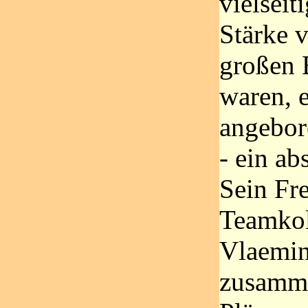
vielseit
Stärke v
großen 
waren, 
angebor
- ein ab
Sein Fr
Teamkol
Vlaemin
zusamme