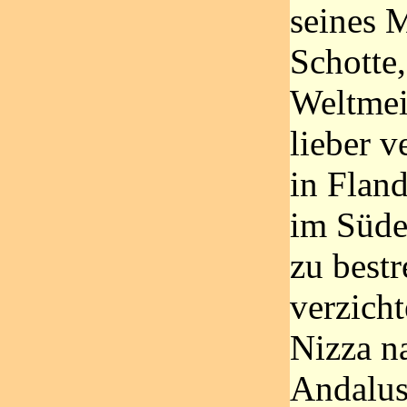
seines 
Schotte,
Weltmeis
lieber v
in Fland
im Süde
zu bestr
verzicht
Nizza n
Andalus