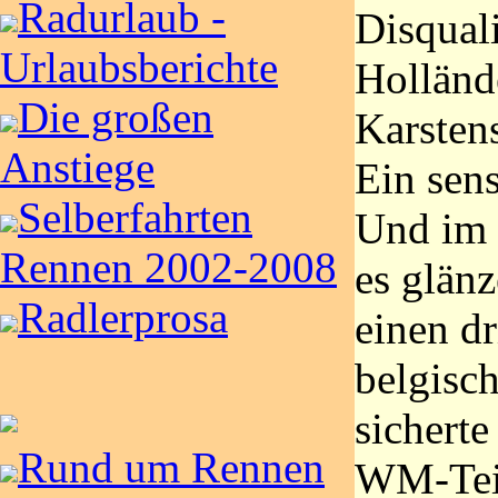
Radurlaub -
Disquali
Urlaubsberichte
Holländ
Die großen
Karsten
Anstiege
Ein sens
Selberfahrten
Und im 
Rennen 2002-2008
es glän
Radlerprosa
einen dr
belgisc
sicherte
Rund um Rennen
WM-Tei