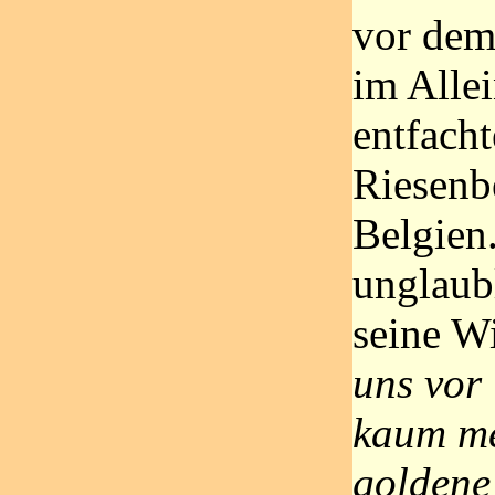
vor dem
im Alle
entfacht
Riesenb
Belgien
unglaubl
seine W
uns vor
kaum me
goldene