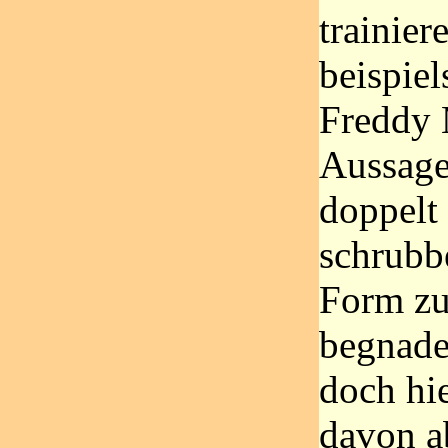
trainier
beispie
Freddy 
Aussage
doppelt 
schrubb
Form zu
begnadet
doch hie
davon a