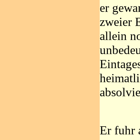
er gewa
zweier 
allein n
unbedeu
Eintage
heimatl
absolvie
Er fuhr