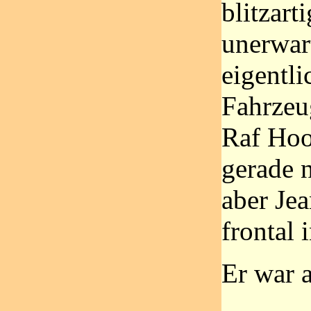
blitzart
unerwart
eigentli
Fahrzeu
Raf Hoo
gerade 
aber Jea
frontal 
Er war a