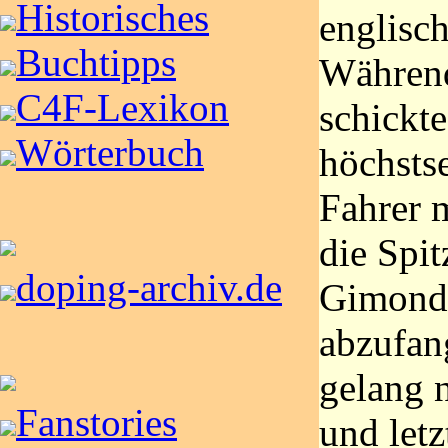
Historisches
englisch
Buchtipps
Währen
C4F-Lexikon
schickt
Wörterbuch
höchsts
Fahrer 
die Spi
doping-archiv.de
Gimondi
abzufan
gelang n
Fanstories
und letz