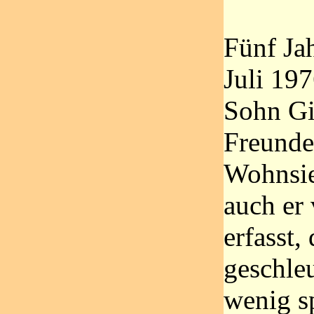
Fünf Jah
Juli 197
Sohn Gi
Freunde
Wohnsie
auch er
erfasst,
geschle
wenig s