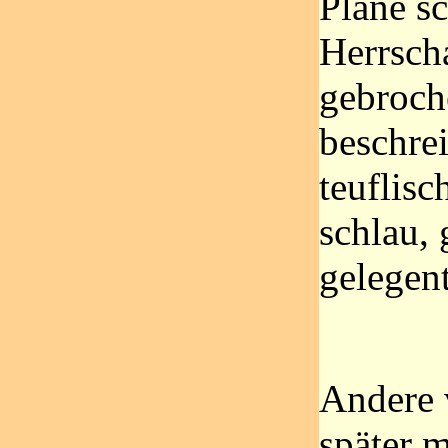
Pläne s
Herrsch
gebroch
beschrei
teuflisc
schlau, 
gelegen
Andere 
später 