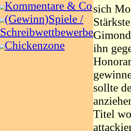
Kommentare & Co
sich Mo
(Gewinn)Spiele /
Stärkste
Schreibwettbewerbe
Gimondi
Chickenzone
ihn gege
Honorar
gewinne
sollte d
anziehe
Titel w
attackie