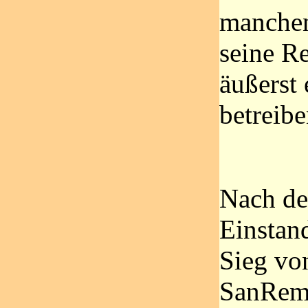
manchen
seine R
äußerst 
betreibe
Nach de
Einstand
Sieg vo
SanRemo