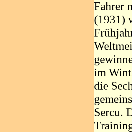
Fahrer 
(1931) w
Frühjah
Weltmeis
gewinnen
im Wint
die Sec
gemeins
Sercu. D
Trainin