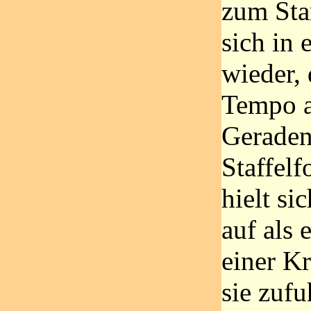
zum Star
sich in 
wieder,
Tempo a
Geraden
Staffelf
hielt s
auf als 
einer K
sie zufu