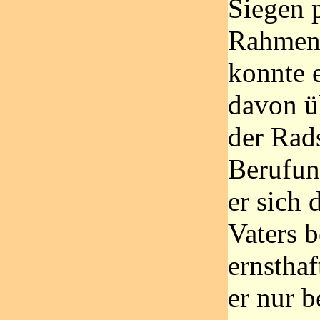
Siegen 
Rahmen.
konnte e
davon ü
der Rad
Berufun
er sich
Vaters b
ernstha
er nur b