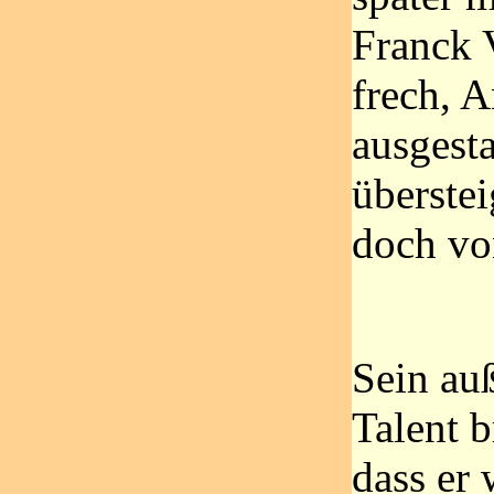
Franck 
frech, A
ausgesta
überste
doch vo
Sein au
Talent b
dass er 