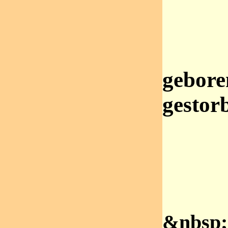
gebore
gestor
&nbsp;