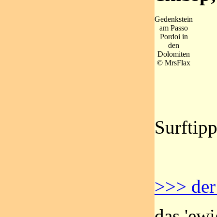
Gedenkstein
am Passo
Pordoi in
den
Dolomiten
© MrsFlax
Surftipp
>>> der
das 'ew