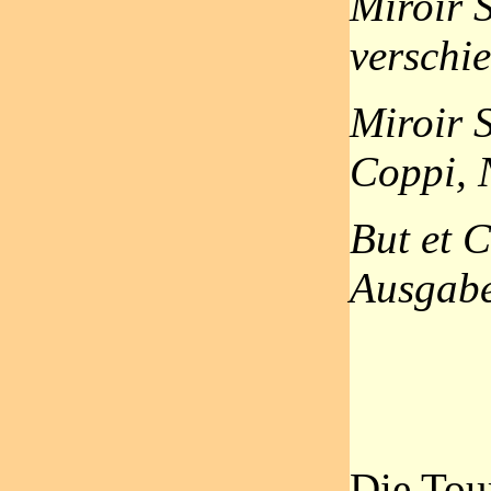
Miroir S
verschi
Miroir 
Coppi, 
But et C
Ausgab
Die Tou