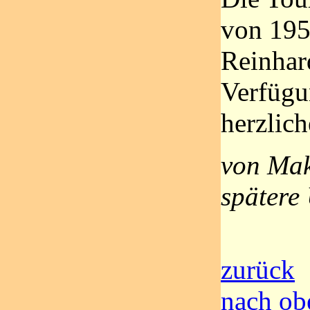
von 195
Reinhar
Verfügun
herzlic
von Mak
spätere
zurück
nach ob