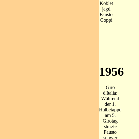
Koblet
jagd
Fausto
Coppi
1956
Giro
d'Italia:
Während
der 1.
Halbetappe
am 5.
Girotag
stürzte
Fausto
schwer