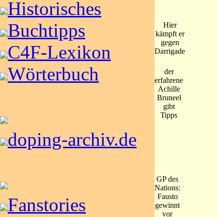
Historisches
Buchtipps
Hier
kämpft er
gegen
C4F-Lexikon
Darrigade
Wörterbuch
der
erfahrene
Achille
Bruneel
gibt
Tipps
doping-archiv.de
GP des
Nations:
Fausto
Fanstories
gewinnt
vor