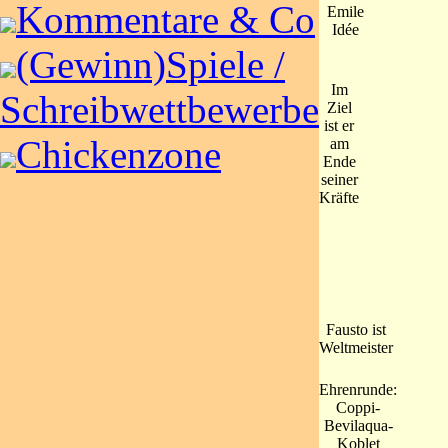
Kommentare & Co
Emile
Idée
(Gewinn)Spiele /
Im
Schreibwettbewerbe
Ziel
ist er
Chickenzone
am
Ende
seiner
Kräfte
Fausto ist
Weltmeister
Ehrenrunde:
Coppi-
Bevilaqua-
Koblet