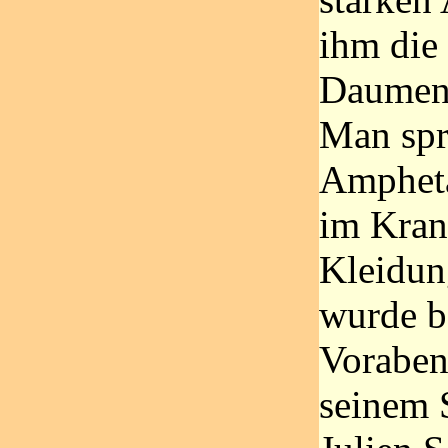
ihm die 
Daumen
Man spr
Ampheta
im Kran
Kleidun
wurde be
Voraben
seinem 