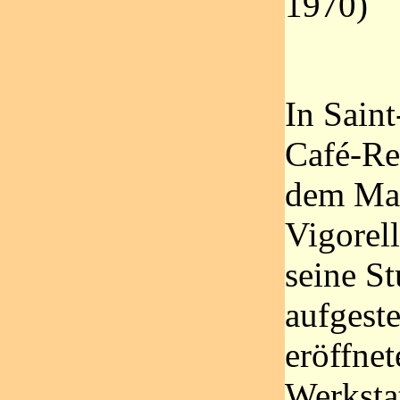
1970)
In Saint
Café-Res
dem Mai
Vigorell
seine S
aufgeste
eröffnet
Werkstat