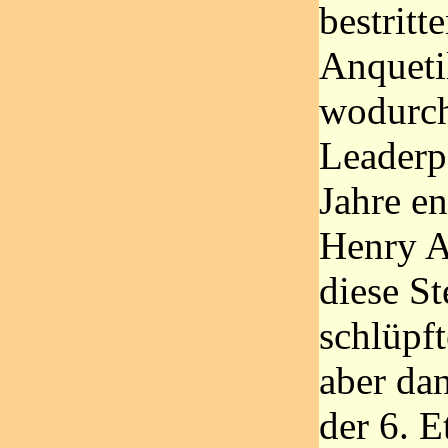
bestritt
Anqueti
wodurch
Leaderpo
Jahre en
Henry A
diese St
schlüpft
aber dan
der 6. E