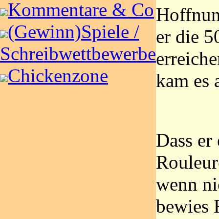
Kommentare & Co
Hoffnun
(Gewinn)Spiele /
er die 
Schreibwettbewerbe
erreich
Chickenzone
kam es 
Dass er 
Rouleure
wenn nic
bewies R