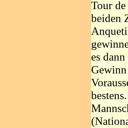
Tour de 
beiden 
Anqueti
gewinne
es dann 
Gewinn 
Vorauss
bestens.
Mannsc
(Nation