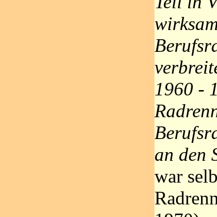
Teil in 
wirksam
Berufsr
verbreit
1960 - 
Radrenn
Berufsr
an den S
war selb
Radrenn