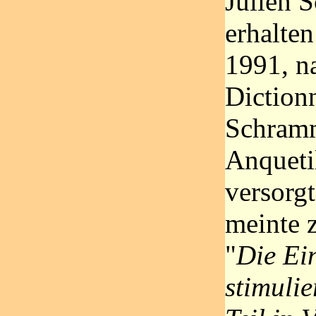
Julien 
erhalten
1991, n
Dictionn
Schramm
Anqueti
versorg
meinte 
"
Die Ei
stimuli