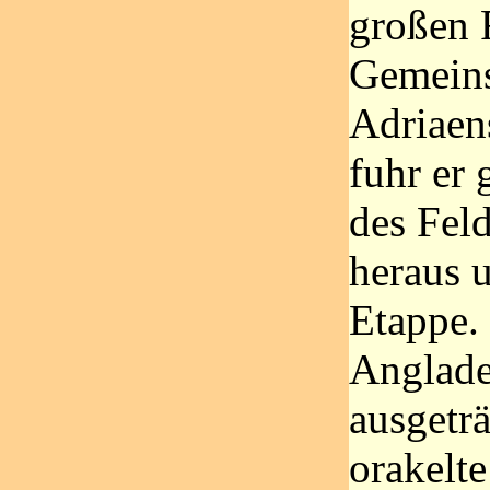
großen 
Gemeins
Adriaen
fuhr er
des Fel
heraus 
Etappe.
Anglade
ausgetr
orakelte