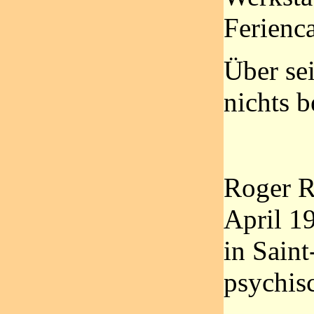
Ferienc
Über sei
nichts b
Roger R
April 1
in Sain
psychis