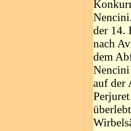
Konkurr
Nencini
der 14.
nach Av
dem Abf
Nencini 
auf der
Perjuret
überlebt
Wirbelsä