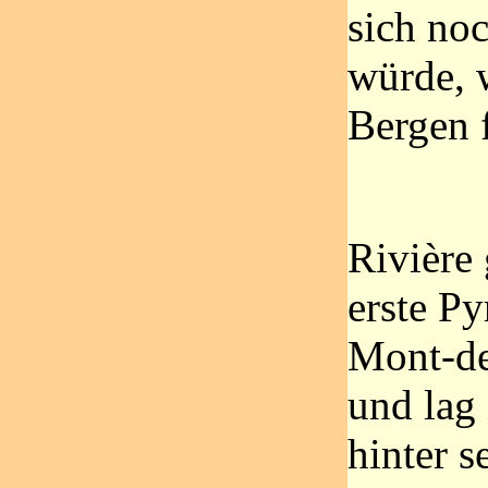
sich no
würde, 
Bergen f
Rivière
erste P
Mont-de
und lag
hinter s