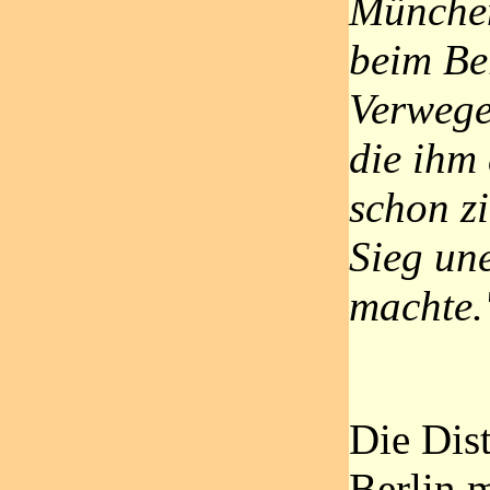
München
beim Be
Verwege
die ihm 
schon z
Sieg un
machte.
Die Dis
Berlin m