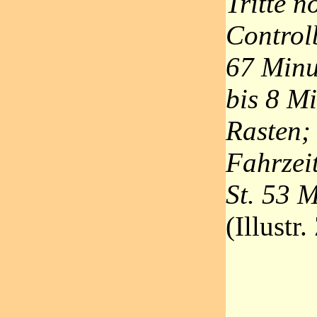
Tritte n
Control
67 Minu
bis 8 M
Rasten; 
Fahrzeit
St. 53 M
(Illustr