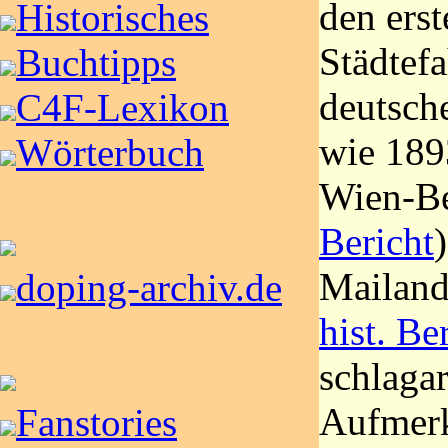
den erst
Historisches
Städtefa
Buchtipps
deutsche
C4F-Lexikon
wie 1893
Wörterbuch
Wien-Be
Bericht
Mailan
doping-archiv.de
hist. Be
schlagar
Aufmerk
Fanstories