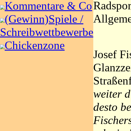
Radspor
Kommentare & Co
Allgem
(Gewinn)Spiele /
Schreibwettbewerbe
Chickenzone
Josef Fi
Glanzzei
Straßen
weiter d
desto b
Fischer