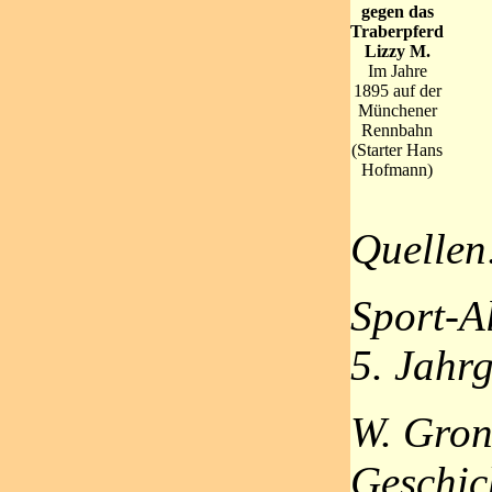
gegen das
Traberpferd
Lizzy M.
Im Jahre
1895 auf der
Münchener
Rennbahn
(Starter Hans
Hofmann)
Quellen
Sport-A
5. Jahr
W. Gron
Geschic