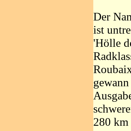
Der Nam
ist untr
'Hölle 
Radklass
Roubaix
gewann e
Ausgabe
schwere
280 km 