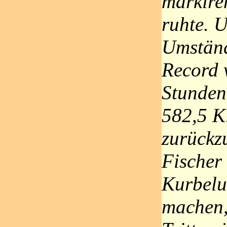
markire
ruhte. 
Umständ
Record 
Stunden
582,5 K
zurückz
Fischer
Kurbel
machen,