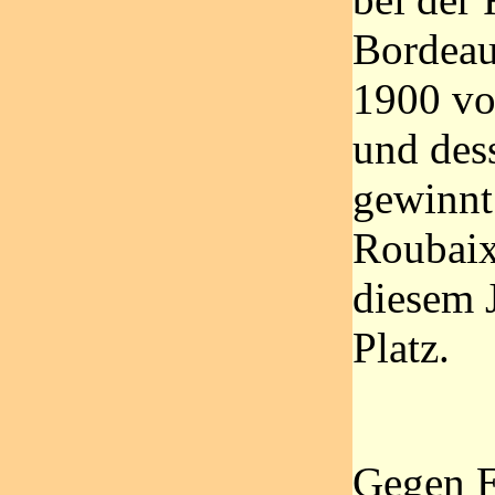
Bordeaux
1900 vo
und des
gewinnt.
Roubaix 
diesem 
Platz.
Gegen E