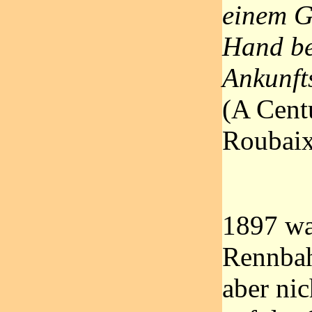
einem G
Hand be
Ankunfts
(A Centu
Roubaix
1897 wa
Rennbah
aber nic