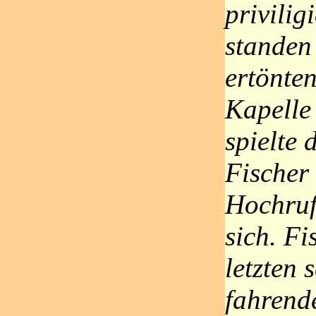
privilig
standen
ertönte
Kapelle
spielte
Fischer 
Hochruf
sich. Fi
letzten 
fahrend