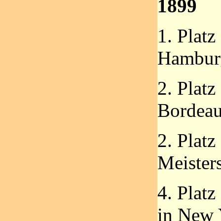
1899
1. Platz
Hambur
2. Platz
Bordeau
2. Platz
Meister
4. Plat
in New 