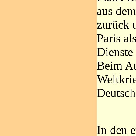
aus dem
zurück u
Paris al
Dienste 
Beim Au
Weltkri
Deutsch
In den e