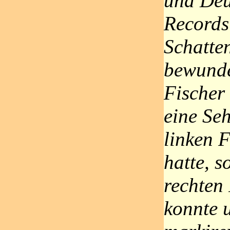
und Deu
Records
Schatten
bewunde
Fischer
eine Se
linken 
hatte, s
rechten
konnte 