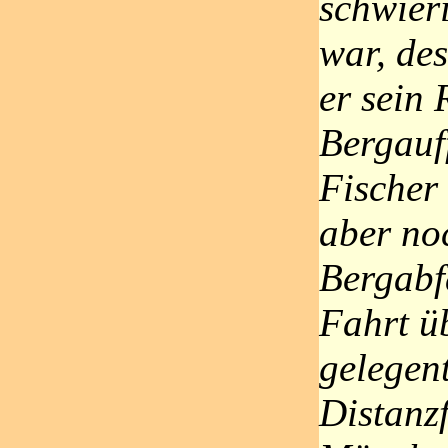
schwier
war, de
er sein
Bergauf
Fischer 
aber no
Bergabf
Fahrt ü
gelegent
Distanz