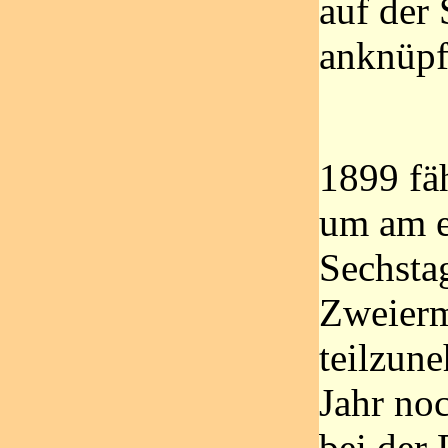
auf der 
anknüp
1899 fä
um am e
Sechsta
Zweierm
teilzun
Jahr noc
bei der 