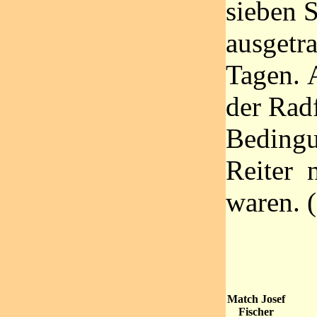
sieben 
ausgetra
Tagen. 
der Rad
Bedingu
Reiter 
waren.
Match Josef
Fischer