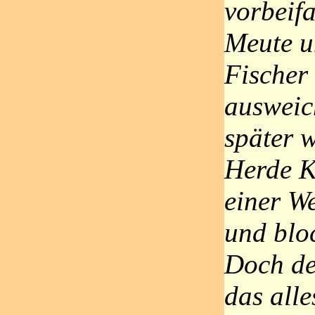
vorbeif
Meute u
Fischer
ausweic
später w
Herde K
einer We
und blo
Doch de
das alle