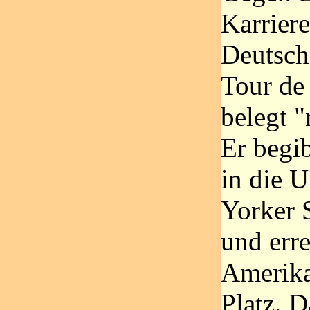
Karriere
Deutsch
Tour de 
belegt 
Er begi
in die
Yorker 
und err
Amerika
Platz. D