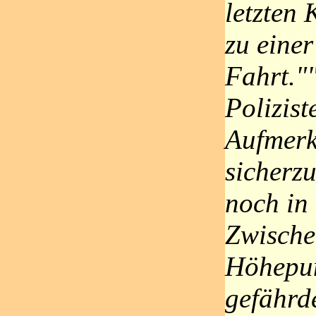
letzten
zu eine
Fahrt.""
Polizist
Aufmerk
sicherzu
noch in 
Zwische
Höhepun
gefährd