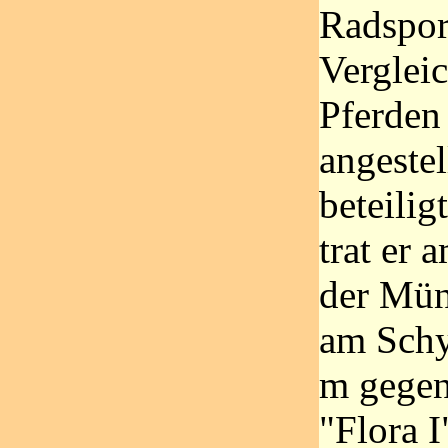
Radspor
Verglei
Pferden
angestel
beteilig
trat er 
der Mü
am Schy
m gegen
"Flora I