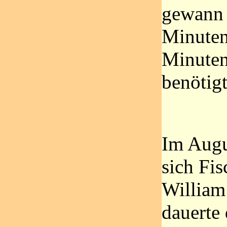
gewann 
Minuten
Minuten
benötigt
Im Augu
sich Fis
William
dauerte 