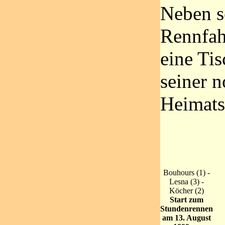
Neben s
Rennfahr
eine Tis
seiner 
Heimats
Bouhours (1) -
Lesna (3) -
Köcher (2)
Start zum
Stundenrennen
am 13. August