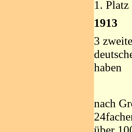
1. Platz
1913
3 zweite
deutsch
haben
nach G
24fache
über 10