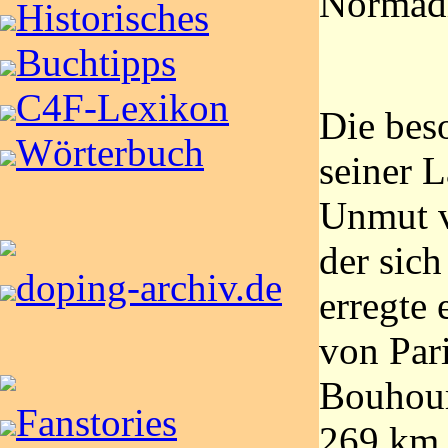
Normadi
Historisches
Buchtipps
C4F-Lexikon
Die bes
Wörterbuch
seiner L
Unmut v
der sich
doping-archiv.de
erregte 
von Par
Bouhour
Fanstories
269 km 