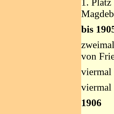
1. Plat
Magdeb
bis 190
zweimal
von Fri
viermal 
viermal
1906