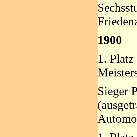
Sechsst
Frieden
1900
1. Platz
Meister
Sieger 
(ausgetr
Automob