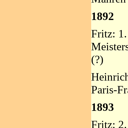
1892
Fritz: 1.
Meister
(?)
Heinric
Paris-Fr
1893
Fritz: 2.