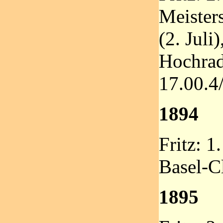
Meister
(2. Juli
Hochra
17.00.4
1894
Fritz: 1
Basel-C
1895