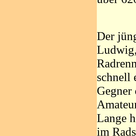
Der jüng
Ludwig, 
Radrenn
schnell 
Gegner 
Amateur
Lange hi
im Rads