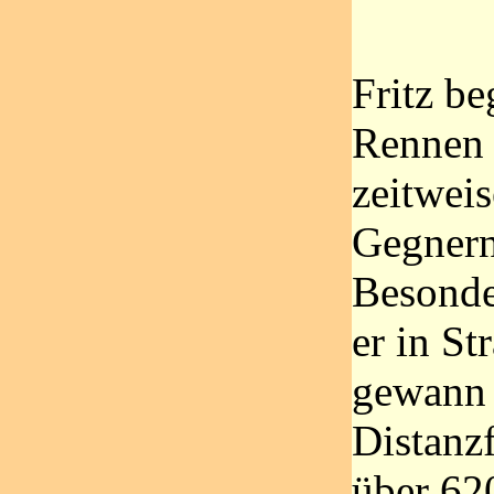
Fritz b
Rennen 
zeitwei
Gegnern
Besonde
er in St
gewann 
Distanz
über 62