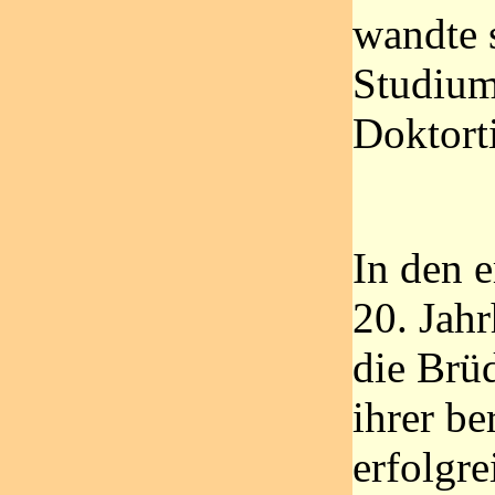
wandte 
Studium
Doktorti
In den e
20. Jah
die Brü
ihrer be
erfolgr