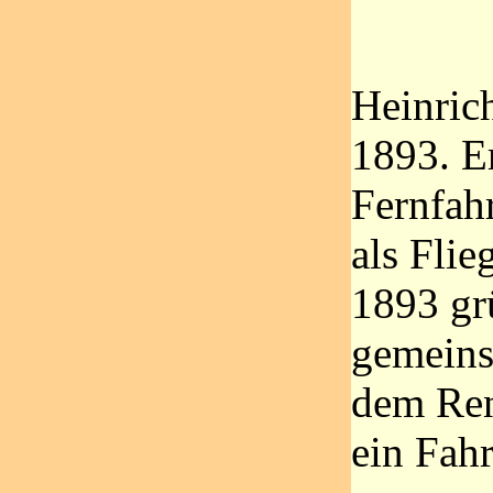
Heinric
1893. Er
Fernfah
als Flie
1893 gr
gemeins
dem Ren
ein Fahr