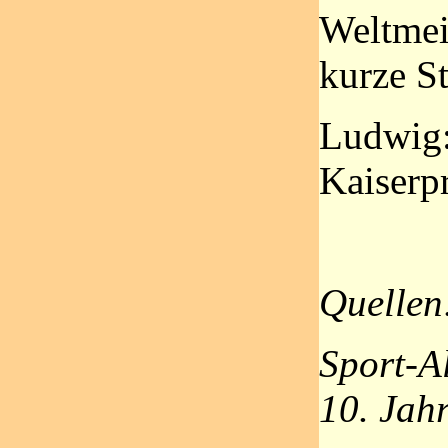
Weltmeis
kurze St
Ludwig:
Kaiserp
Quellen
Sport-A
10. Jah