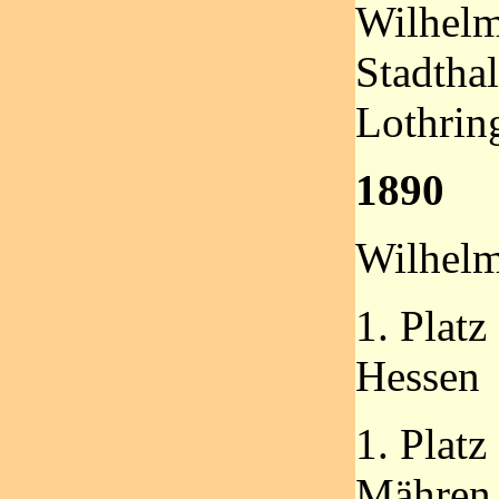
Wilhelm:
Stadthal
Lothrin
1890
Wilhelm
1. Platz
Hessen
1. Platz
Mähren