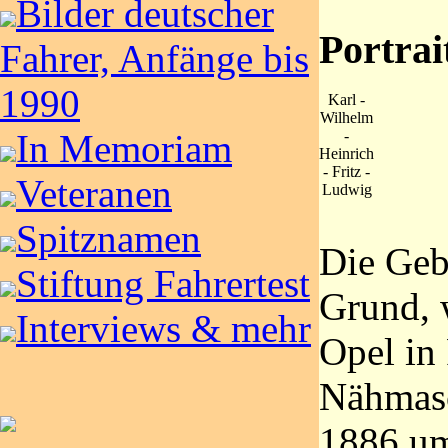
Bilder deutscher
Portrai
Fahrer, Anfänge bis
1990
Karl -
Wilhelm
In Memoriam
-
Heinrich
- Fritz -
Veteranen
Ludwig
Spitznamen
Die Geb
Stiftung Fahrertest
Grund,
Interviews & mehr
Opel in
Nähmas
1886 um