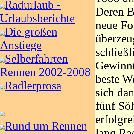
Radurlaub -
Deren B
Urlaubsberichte
neue Fo
Die großen
überzeu
Anstiege
schließl
Selberfahrten
Gewinnt
Rennen 2002-2008
beste W
Radlerprosa
sich dan
fünf Söh
erfolgre
Rund um Rennen
lang Rad