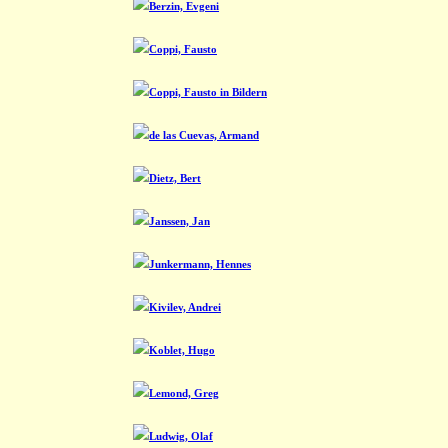
Berzin, Evgeni
Coppi, Fausto
Coppi, Fausto in Bildern
de las Cuevas, Armand
Dietz, Bert
Janssen, Jan
Junkermann, Hennes
Kivilev, Andrei
Koblet, Hugo
Lemond, Greg
Ludwig, Olaf