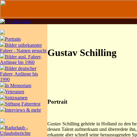
Portraits
Bilder unbekannter
Gustav Schilling
Fahrer - Namen gesucht
Bilder ausl. Fahrer,
Anfänge bis 1960
Bilder deutscher
Fahrer, Anfänge bis
1990
In Memoriam
Veteranen
Spitznamen
Portrait
Stiftung Fahrertest
Interviews & mehr
Gustav Schilling gehörte in Holland zu den bes
Radurlaub -
dessen Talent aufmerksam und überredete ihn,
Urlaubsberichte
erkannte aber schnell seine herausragenden Spr