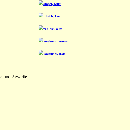
Stöpel, Kurt
Ullrich, Jan
van Est, Wim
Weylandt, Wouter
Wolfshohl, Rolf
te und 2 zweite