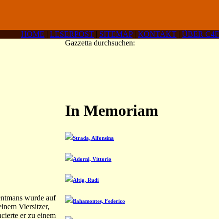
HOME
|
LESERPOST
|
SITEMAP
|
KONTAKT
|
ÜBER C4F
Gazzetta durchsuchen:
In Memoriam
Strada, Alfonsina
Adorni, Vittorio
Altig, Rudi
kentmans wurde auf
Bahamontes, Federico
inem Viersitzer,
ncierte er zu einem