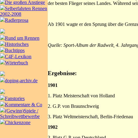
Die großen Anstiege
der besten Flieger seines Landes. Während sei
Selberfahrten Rennen
2002-2008
Radlerprosa
Ab 1901 wagte er den Sprung über die Grenze 
Rund um Rennen
Historisches
Quelle: Sport-Album der Radwelt, 4. Jahrgan
Buchtipps
C4F-Lexikon
Wörterbuch
Ergebnisse:
doping-archiv.de
1901
1. Platz Meisterschaft von Holland
Fanstories
Kommentare & Co
2. G.P. von Braunschweig
(Gewinn)Spiele /
Schreibwettbewerbe
3. Platz Weltmeisterschaft, Berlin-Friedenau
Chickenzone
1902
3. Platz G.P. von Deutschland