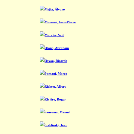
Mejía, Álvaro
Monseré, Jean-Pierre
Morales, Saúl
Olano, Abraham
Otxoa, Ricardo
Pantani, Marco
Richter, Albert
Rivière, Roger
Sanroma, Manuel
Stablinski, Jean