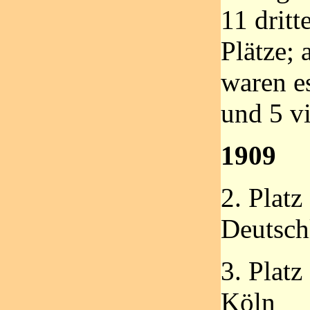
11 dritt
Plätze; 
waren es
und 5 vi
1909
2. Platz
Deutsch
3. Platz
Köln