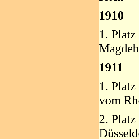
1910
1. Plat
Magdeb
1911
1. Platz
vom Rh
2. Platz
Düsseld