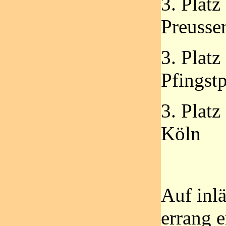
3. Platz
Preusse
3. Platz
Pfingst
3. Platz
Köln
Auf inl
errang e