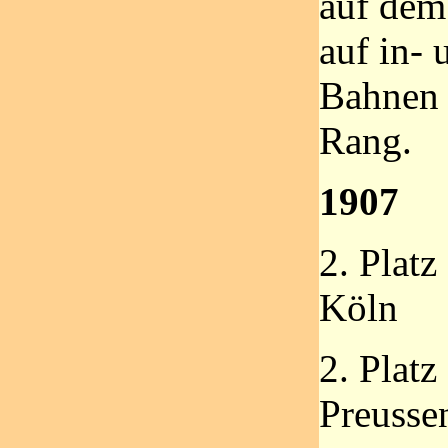
auf dem
auf in- 
Bahnen 
Rang.
1907
2. Plat
Köln
2. Platz
Preusse