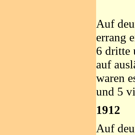
Auf deu
errang e
6 dritte
auf aus
waren es
und 5 vi
1912
Auf deu