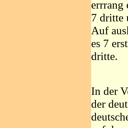
errrang 
7 dritte
Auf aus
es 7 ers
dritte.
In der V
der deu
deutsch