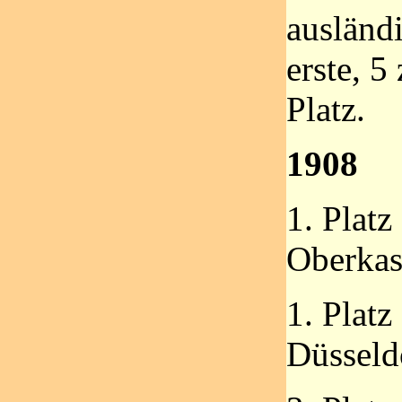
ausländ
erste, 5
Platz.
1908
1. Platz
Oberkas
1. Platz
Düsseld