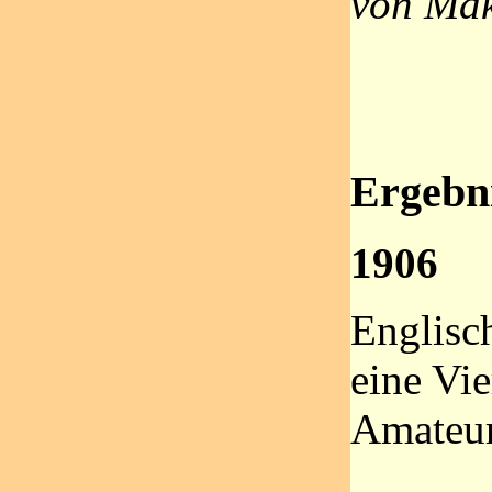
von Mak
Ergebni
1906
Englisc
eine Vie
Amateu