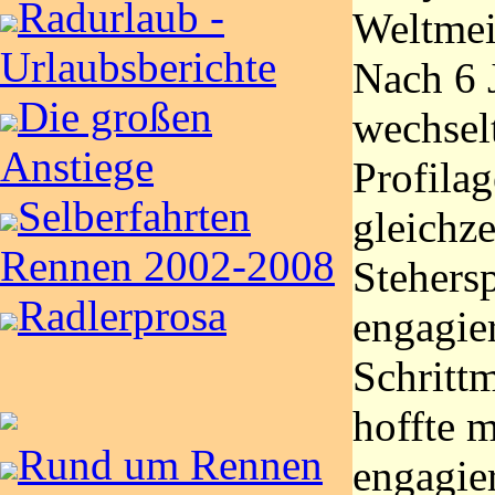
Radurlaub -
Weltmeis
Urlaubsberichte
Nach 6 
Die großen
wechsel
Anstiege
Profilag
Selberfahrten
gleichz
Rennen 2002-2008
Stehers
Radlerprosa
engagie
Schritt
hoffte m
Rund um Rennen
engagie