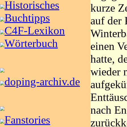
Historisches
kurze Ze
Buchtipps
auf der 
C4F-Lexikon
Winterba
Wörterbuch
einen Ve
hatte, d
wieder 
doping-archiv.de
aufgekü
Enttäus
nach En
Fanstories
zurückk