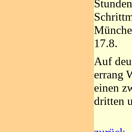
Stunden
Schritt
München
17.8.
Auf deu
errang W
einen zw
dritten 