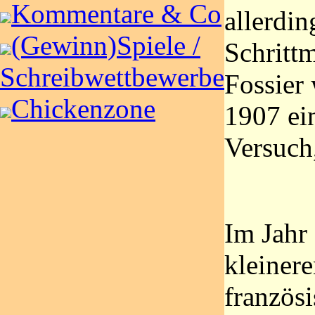
Kommentare & Co
allerdin
(Gewinn)Spiele /
Schritt
Schreibwettbewerbe
Fossier 
Chickenzone
1907 ei
Versuch,
Im Jahr 
kleiner
französ