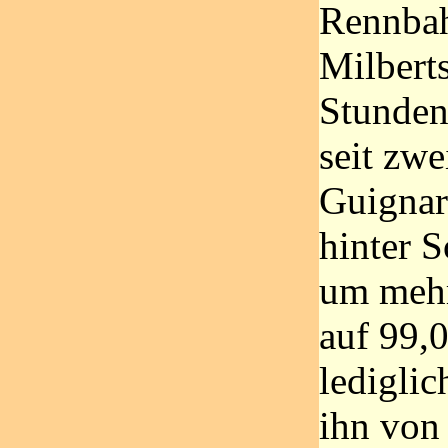
Rennbah
Milbert
Stunden
seit zwe
Guignar
hinter S
um mehr
auf 99,
lediglic
ihn von