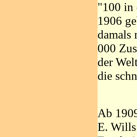
"100 in 
1906 ge
damals m
000 Zus
der Welt
die schn
Ab 1909
E. Wills