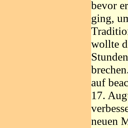
bevor e
ging, u
Traditio
wollte 
Stunden
brechen
auf bea
17. Aug
verbesse
neuen 