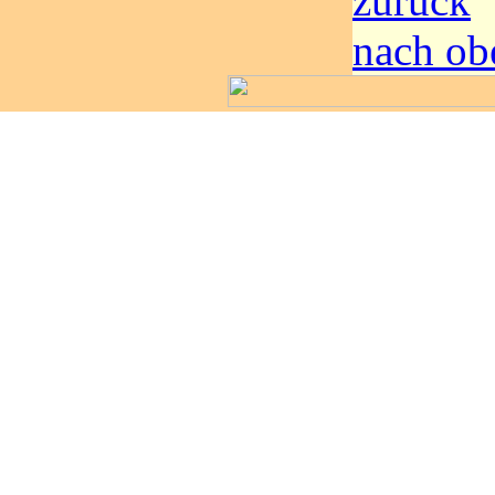
zurück
nach ob