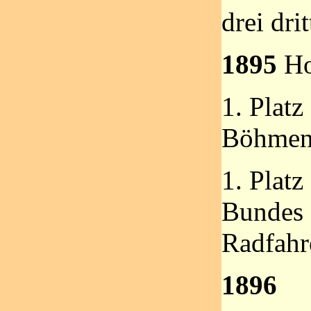
drei dri
1895
Ho
1. Platz
Böhmen,
1. Platz
Bundes 
Radfahr
1896