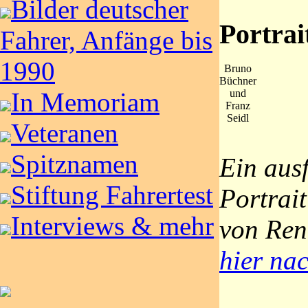
Bilder deutscher
Portrai
Fahrer, Anfänge bis
1990
Bruno
Büchner
In Memoriam
und
Franz
Seidl
Veteranen
Spitznamen
Ein aus
Stiftung Fahrertest
Portrai
Interviews & mehr
von Ren
hier na