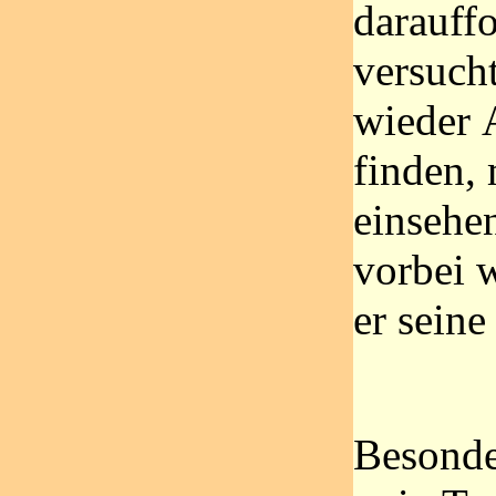
darauff
versucht
wieder 
finden,
einsehen
vorbei 
er seine
Besonde