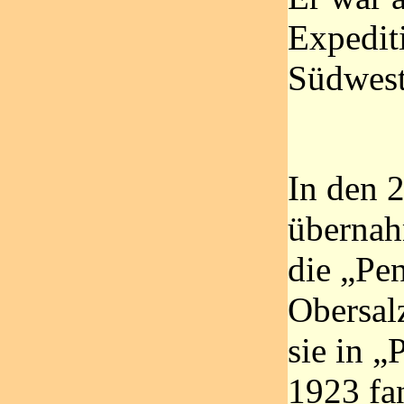
Expedit
Südwesta
In den 
überna
die „Pe
Obersal
sie in „
1923 fa