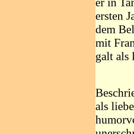
er in T
ersten J
dem Bel
mit Fran
galt als
Beschri
als lie
humorvo
unersch