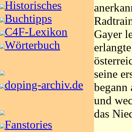
Historisches
anerkan
Buchtipps
Radtrai
C4F-Lexikon
Gayer le
Wörterbuch
erlangte
österre
seine er
doping-archiv.de
begann 
und wec
das Nie
Fanstories