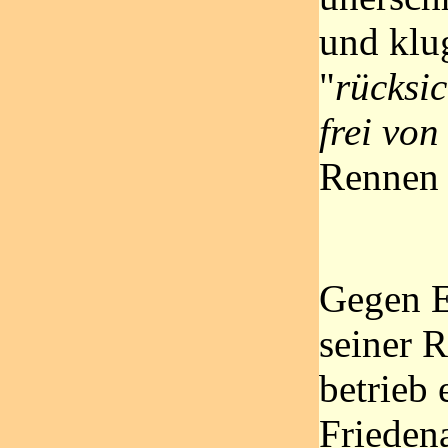
und klug
"
rücksic
frei von
Rennen 
Gegen 
seiner 
betrieb 
Friedena