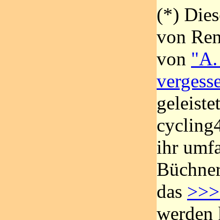
(*) Die
von Ren
von
"A.
vergess
geleistet
cycling
ihr umfa
Büchner
das
>>> 
werden 