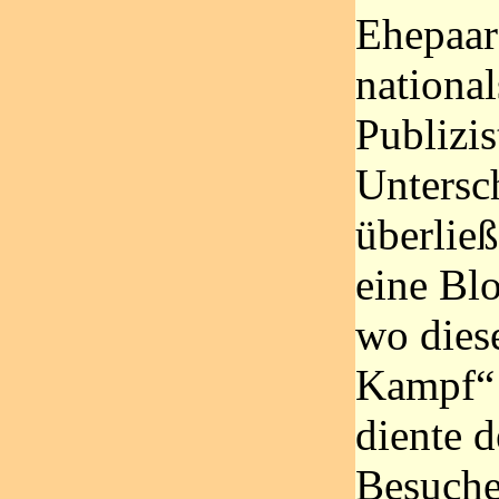
Ehepaar
national
Publizis
Untersc
überließ
eine Bl
wo dies
Kampf“ 
diente d
Besucher