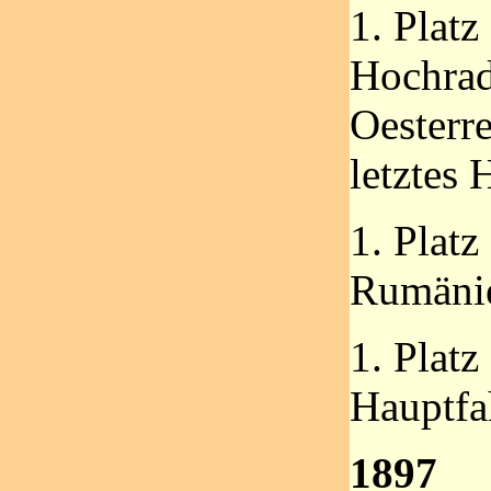
1. Platz
Hochrad
Oesterre
letztes
1. Platz
Rumäni
1. Platz
Hauptfa
1897