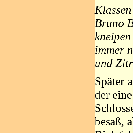
Klassen
Bruno B
kneipen
immer n
und Zit
Später a
der eine
Schloss
besaß, a