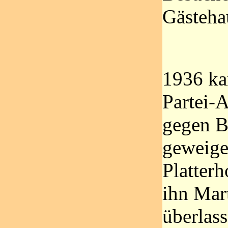
Gästeha
1936 ka
Partei-
gegen B
geweige
Platterh
ihn Mar
überlas