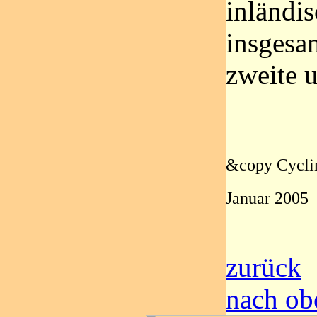
inländi
insgesam
zweite u
&copy Cycli
Januar 2005
zurück
nach ob