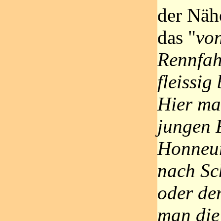
der Näh
das "
vo
Rennfah
fleissig
Hier mac
jungen 
Honneu
nach Sc
oder de
man die