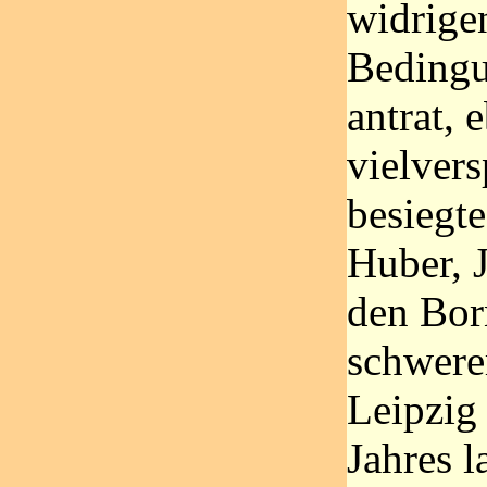
widrige
Bedingu
antrat, 
vielver
besiegte
Huber, 
den Born
schwerer
Leipzig 
Jahres 