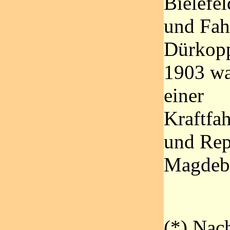
Bielefe
und Fah
Dürkopp
1903 wa
einer
Kraftfa
und Rep
Magdeb
(*) Nac