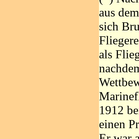
aus dem
sich Br
Fliegere
als Flie
nachdem
Wettbew
Marinef
1912 be
einen Pr
Er war 