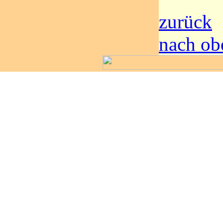
zurück
nach ob