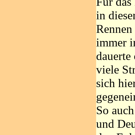
Für das
in diese
Rennen 
immer i
dauerte 
viele St
sich hie
gegenei
So auch 
und Deu