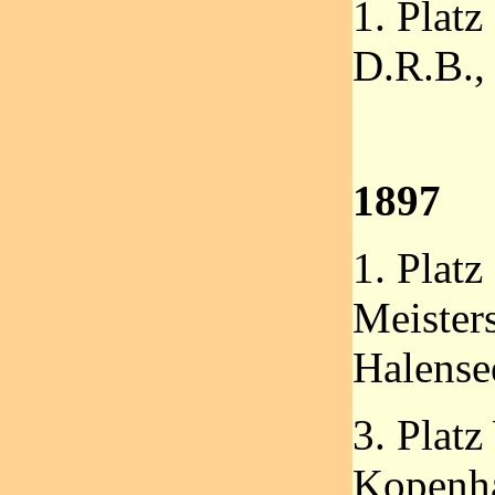
1. Platz
D.R.B.,
1897
1. Platz
Meisters
Halense
3. Plat
Kopenh