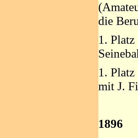
(Amateu
die Beru
1. Plat
Seineba
1. Plat
mit J. F
1896