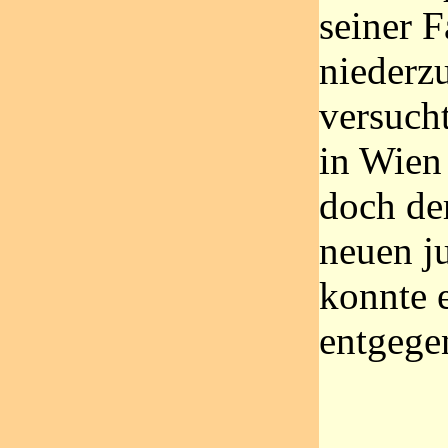
seiner 
niederz
versuch
in Wien
doch de
neuen j
konnte e
entgege