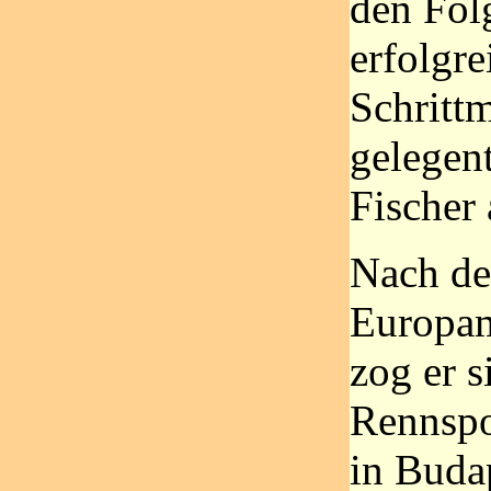
den Fol
erfolgre
Schritt
gelegent
Fischer
Nach de
Europam
zog er 
Rennspo
in Budap