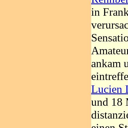
in Fran
verursac
Sensatio
Amateur 
ankam u
eintreff
Lucien 
und 18 
distanzi
einen S