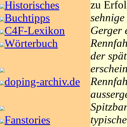
zu Erfo
Historisches
sehnige 
Buchtipps
Gerger 
C4F-Lexikon
Rennfah
Wörterbuch
der spä
erschein
Rennfah
doping-archiv.de
ausserg
Spitzbar
typisch
Fanstories