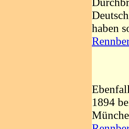
Durchbr
Deutsch
haben so
Rennber
Ebenfall
1894 be
Münche
Rennber