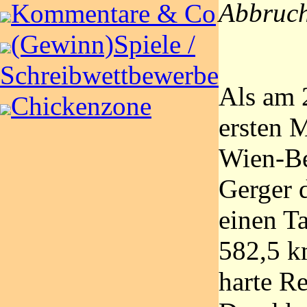
Abbruch
Kommentare & Co
(Gewinn)Spiele /
Schreibwettbewerbe
Als am 
Chickenzone
ersten M
Wien-Ber
Gerger 
einen T
582,5 km
harte R