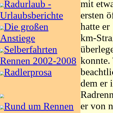
mit etwa
Radurlaub -
ersten ö
Urlaubsberichte
hatte er
Die großen
km-Stra
Anstiege
überleg
Selberfahrten
konnte. 
Rennen 2002-2008
beachtli
Radlerprosa
dem er 
Radrenns
er von 
Rund um Rennen