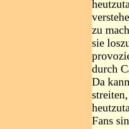
heutzut
versteh
zu mach
sie los
provozi
durch C
Da kann
streiten
heutzut
Fans sin