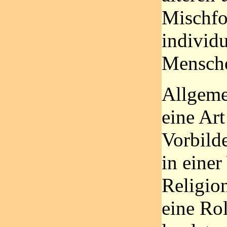
Mischfo
individu
Mensch
Allgemei
eine Ar
Vorbilde
in einer
Religio
eine Rol