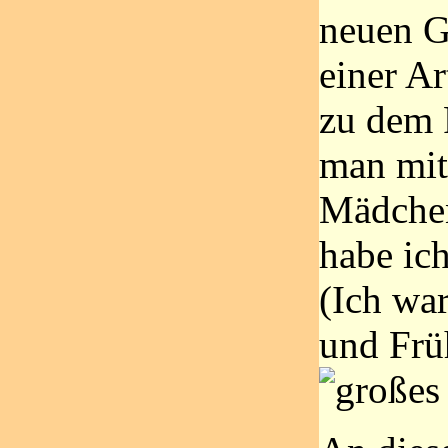
neuen G
einer Ar
zu dem 
man mit
Mädchen
habe ich
(Ich wa
und Frü