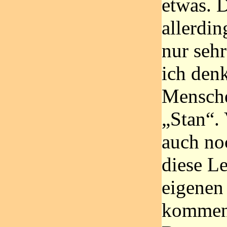
etwas. 
allerdin
nur seh
ich den
Mensch
„Stan“.
auch no
diese L
eigenen
kommen,