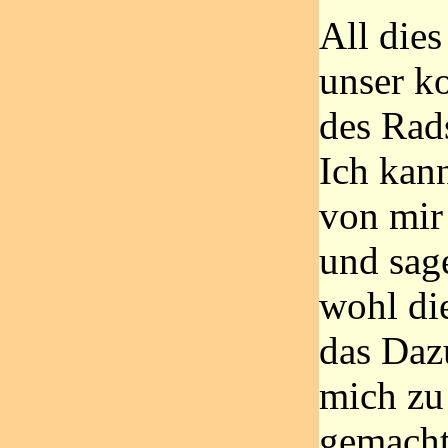
All dies
unser ko
des Rad
Ich kan
von mir
und sage
wohl di
das Daz
mich zu
gemacht