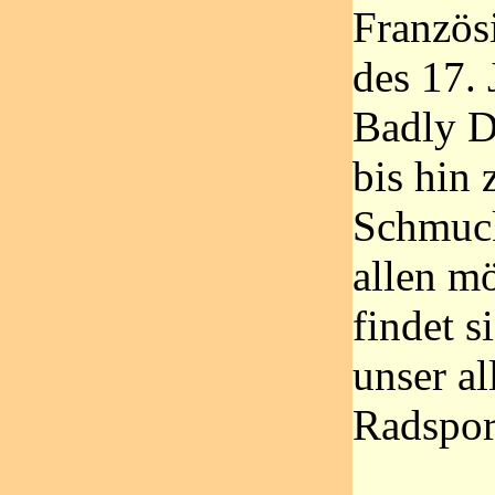
Französ
des 17. 
Badly 
bis hin 
Schmuc
allen m
findet s
unser al
Radspor