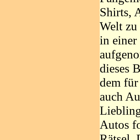
Shirts, 
Welt zu
in eine
aufgeno
dieses 
dem für
auch Au
Liebling
Autos fo
Rätsel.