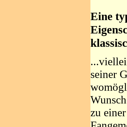
Eine ty
Eigensc
klassis
...viell
seiner G
womögli
Wunsch
zu eine
Fangeme