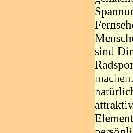
Spannu
Fernsehe
Mensche
sind Di
Radsport
machen
natürli
attrakti
Element
persönl