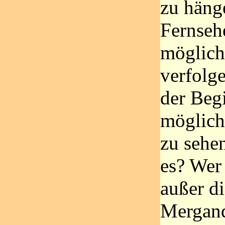
zu hänge
Fernseh
möglich
verfolge
der Beg
möglich
zu sehe
es? Wer
außer d
Mergand