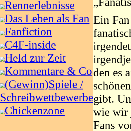
„Fanati
Rennerlebnisse
Das Leben als Fan
Ein Fan 
Fanfiction
fanatis
C4F-inside
irgende
Held zur Zeit
irgendj
Kommentare & Co
den es a
(Gewinn)Spiele /
schönen
Schreibwettbewerbe
gibt. Un
Chickenzone
wie wir 
Fans vo