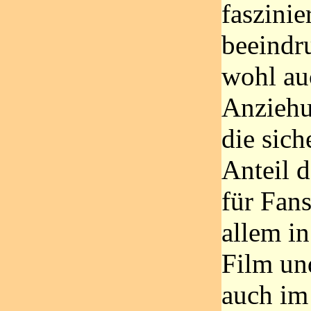
faszinie
beeindru
wohl au
Anziehu
die sich
Anteil 
für Fan
allem i
Film un
auch im