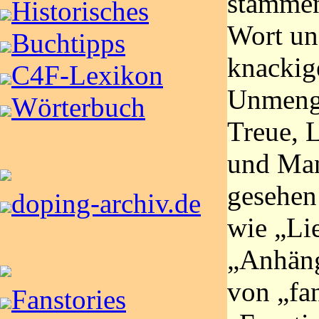
stammen
Historisches
Wort uns
Buchtipps
knackig
C4F-Lexikon
Unmenge
Wörterbuch
Treue, 
und Man
gesehen
doping-archiv.de
wie „Li
„Anhän
von „fa
Fanstories