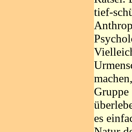
tief-sch
Anthrop
Psychol
Vielleic
Urmensc
machen,
Gruppe 
überlebe
es einfa
Natur d