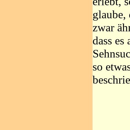
erlebt, 
glaube,
zwar äh
dass es 
Sehnsuch
so etwas
beschri