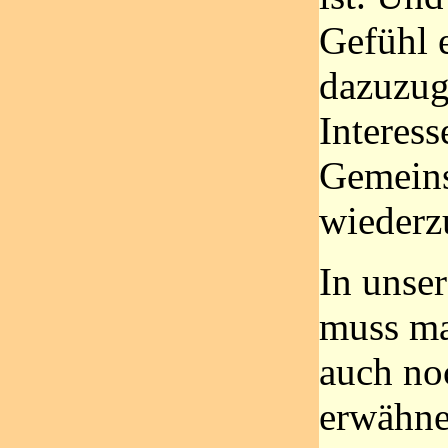
Gefühl 
dazuzug
Interess
Gemeins
wiederz
In unser
muss ma
auch no
erwähne