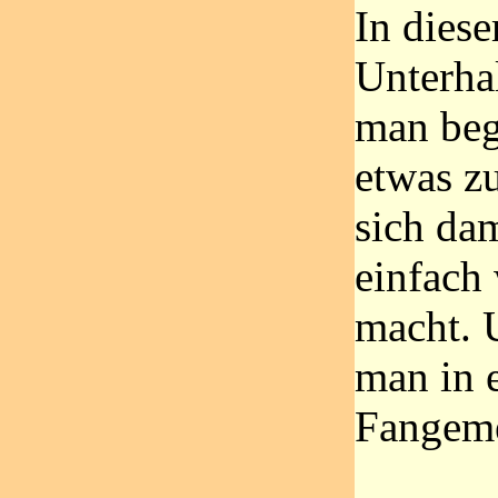
In diese
Unterha
man begi
etwas zu
sich dam
einfach
macht. U
man in 
Fangeme