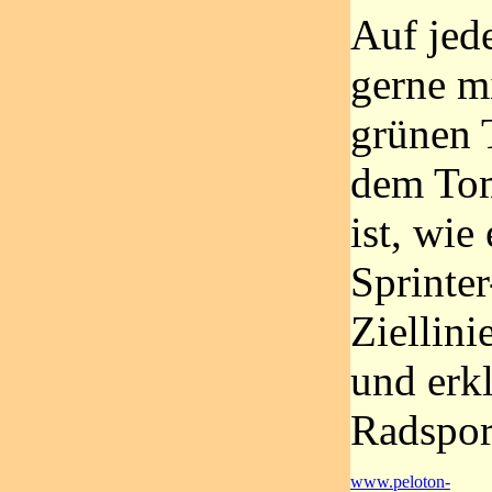
Auf jede
gerne m
grünen 
dem To
ist, wie
Sprinter
Ziellini
und erkl
Radsport
www.peloton-