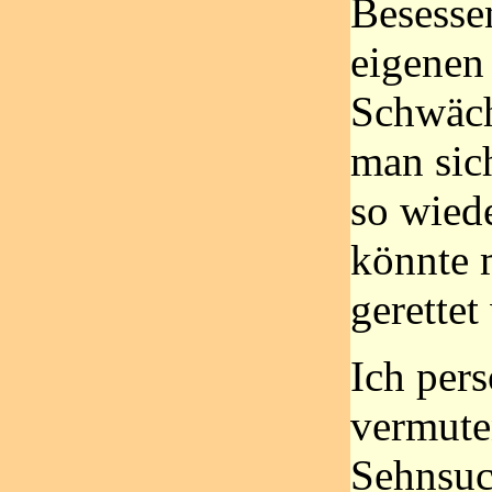
Besesse
eigenen
Schwäch
man sic
so wiede
könnte 
gerettet
Ich per
vermute
Sehnsuc