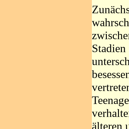
Zunächs
wahrsch
zwische
Stadien
untersch
besesse
vertrete
Teenage
verhalte
älteren 