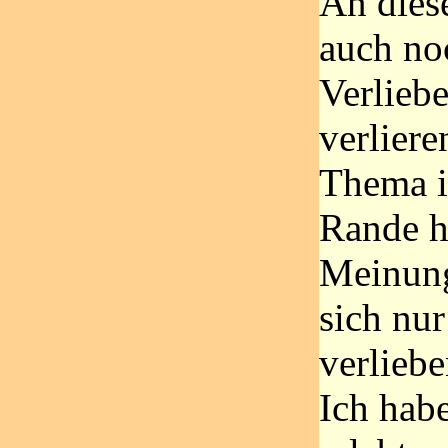
An diese
auch no
Verlieb
verliere
Thema is
Rande h
Meinun
sich nu
verlieb
Ich habe