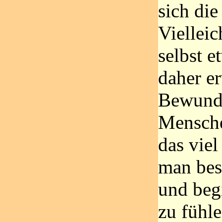
sich die
Viellei
selbst e
daher e
Bewunde
Mensche
das viel
man bes
und beg
zu fühl