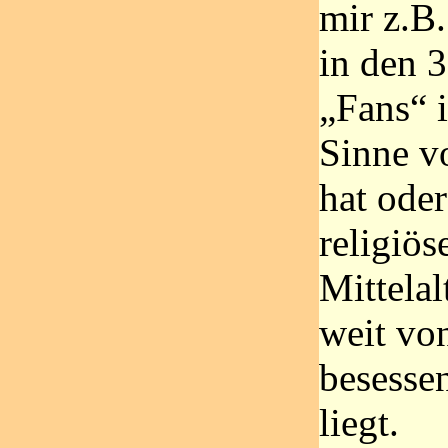
mir z.B.
in den 3
„Fans“ 
Sinne v
hat oder
religiös
Mittelal
weit vo
besesse
liegt.