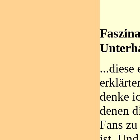
Faszina
Unterha
...diese
erklärte
denke i
denen d
Fans zu
ist. Und