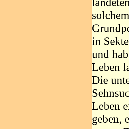
landete
solchem
Grundpot
in Sekte
und hab
Leben la
Die unt
Sehnsuc
Leben e
geben, 