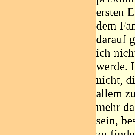
ersten 
dem Fan
darauf g
ich nich
werde. 
nicht, d
allem zu
mehr da
sein, be
zu finde