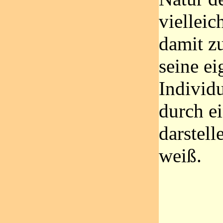
vielleic
damit z
seine ei
Individu
durch e
darstel
weiß.