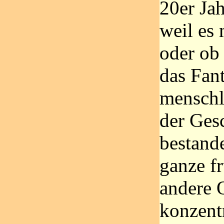
20er Jah
weil es 
oder ob
das Fan
menschl
der Ges
bestand
ganze fr
andere 
konzentr