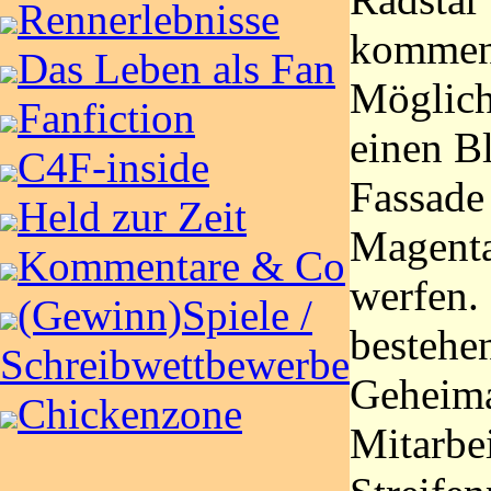
Rennerlebnisse
kommen.
Das Leben als Fan
Möglich
Fanfiction
einen Bl
C4F-inside
Fassade 
Held zur Zeit
Magent
Kommentare & Co
werfen. 
(Gewinn)Spiele /
bestehe
Schreibwettbewerbe
Geheima
Chickenzone
Mitarbei