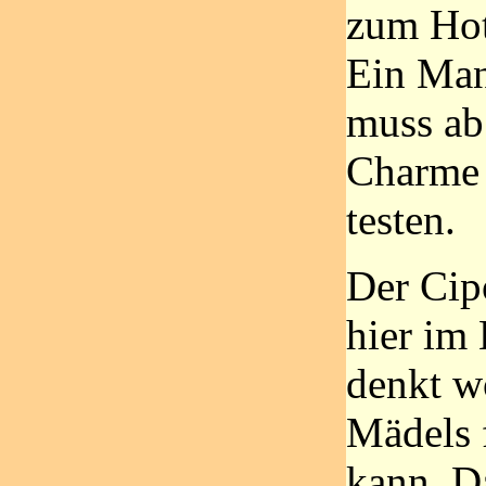
zum Hot
Ein Man
muss ab
Charme 
testen.
Der Cip
hier im 
denkt wo
Mädels 
kann. D