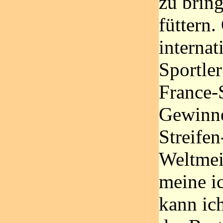
zu brin
füttern.
internat
Sportler
France-S
Gewinner
Streifen
Weltmei
meine ic
kann ich