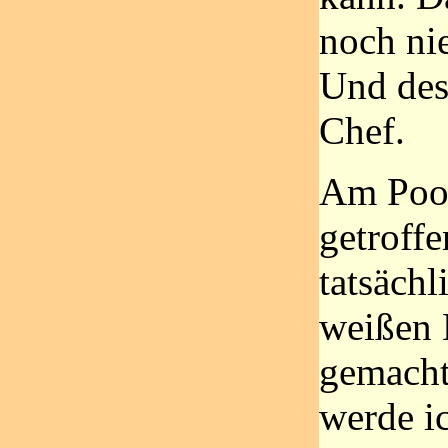
noch nie
Und des
Chef.
Am Pool
getroffe
tatsäch
weißen 
gemacht.
werde i