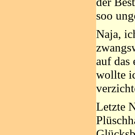
der Best
soo ung
Naja, ic
zwangsw
auf das 
wollte i
verzicht
Letzte N
Plüschh
Glücksb