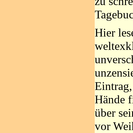
zu schr
Tagebuc
Hier les
weltexkl
unversc
unzensie
Eintrag,
Hände fi
über sei
vor Wei