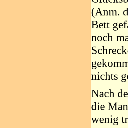
(Anm. d
Bett gef
noch ma
Schreck
gekomme
nichts g
Nach de
die Man
wenig tr