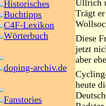
Ullrich
Historisches
Trägt er
Buchtipps
Wollsoc
C4F-Lexikon
Wörterbuch
Diese F
jetzt ni
aber ebe
doping-archiv.de
Cycling4
heute d
Deutsch
Fanstories
Radstar