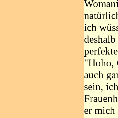
Womaniz
natürlic
ich wüss
deshalb 
perfekte
"Hoho, 
auch ga
sein, ic
Frauenh
er mich