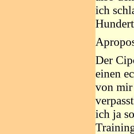
ich schl
Hundert
Apropos
Der Cip
einen e
von mir
verpass
ich ja s
Training