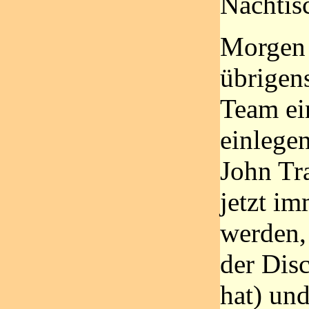
Nachtisc
Morgen 
übrigen
Team ei
einlegen
John Tra
jetzt i
werden, 
der Disc
hat) un