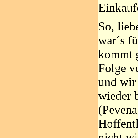
Einkauf
So, lieb
war´s fü
kommt g
Folge v
und wir
wieder 
(Pevenag
Hoffentl
nicht w