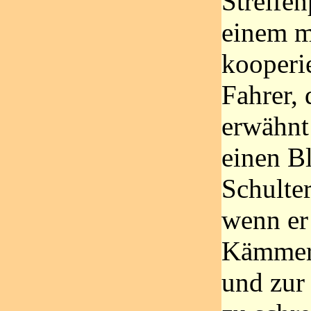
Streifen
einem m
kooperi
Fahrer,
erwähnt
einen Bl
Schulter
wenn er 
Kämmerl
und zur 