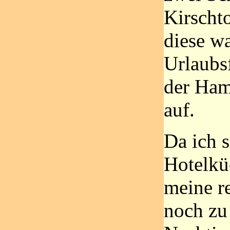
Kirschto
diese w
Urlaubs
der Ham
auf.
Da ich 
Hotelkü
meine re
noch zu