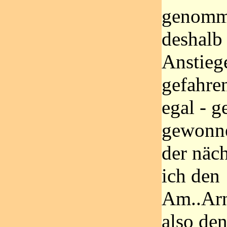
genomm
deshalb 
Anstieg
gefahre
egal - 
gewonne
der näc
ich den
Am..Arn.
also de