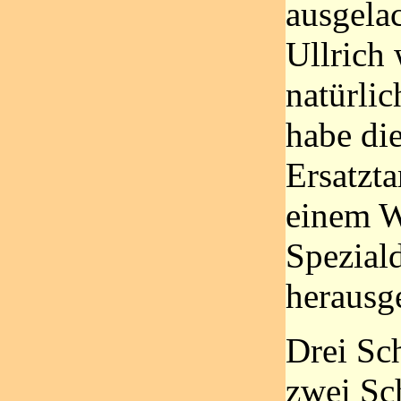
ausgelac
Ullrich 
natürlic
habe die
Ersatzta
einem W
Speziald
herausge
Drei Sc
zwei Sc