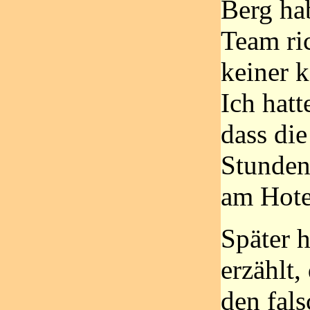
Berg ha
Team ric
keiner k
Ich hatt
dass die
Stunden
am Hote
Später 
erzählt,
den fal