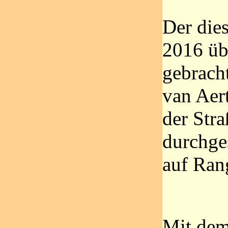
Der dies
2016 üb
gebrach
van Aert
der Stra
durchges
auf Ran
Mit dem