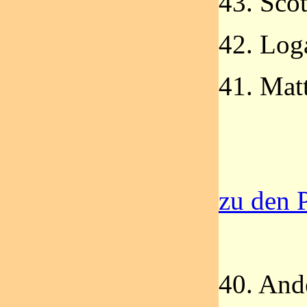
43. Sco
42. Lo
41. Ma
zu den P
40. An