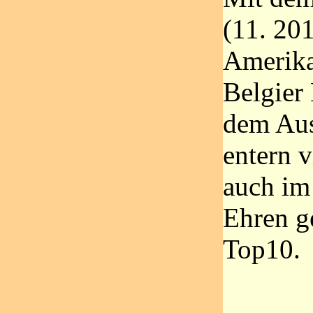
(11. 20
Amerika
Belgier
dem Aus
entern v
auch im
Ehren g
Top10.