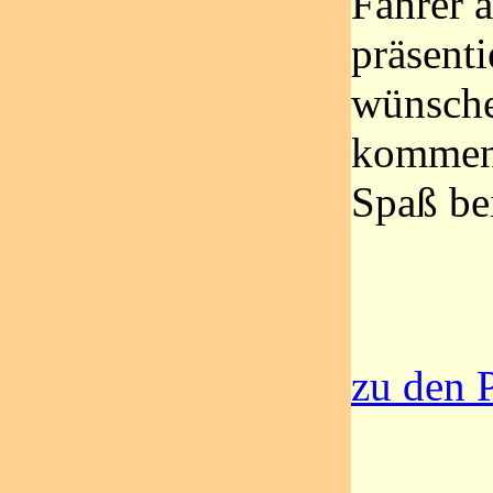
Fahrer a
präsenti
wünsche
kommend
Spaß be
zu den P