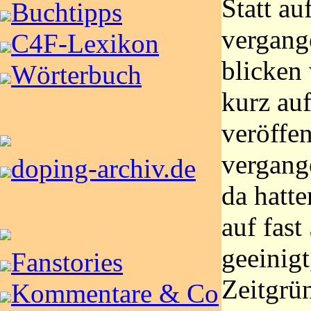
Statt au
Buchtipps
vergang
C4F-Lexikon
blicken 
Wörterbuch
kurz auf
veröffe
vergang
doping-archiv.de
da hatt
auf fas
geeinigt
Fanstories
Zeitgrü
Kommentare & Co