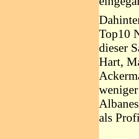
eingega
Dahinte
Top10 N
dieser 
Hart, M
Ackerma
weniger
Albanese
als Prof