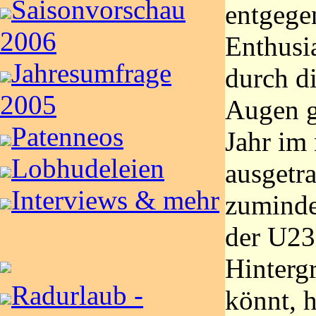
Saisonvorschau
entgege
2006
Enthusi
Jahresumfrage
durch d
2005
Augen g
Patenneos
Jahr im
Lobhudeleien
ausgetr
Interviews & mehr
zuminde
der U23
Hinterg
Radurlaub -
könnt, 