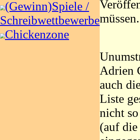
Veröffe
(Gewinn)Spiele /
müssen.
Schreibwettbewerbe
Chickenzone
Unumstr
Adrien 
auch die
Liste ge
nicht so
(auf di