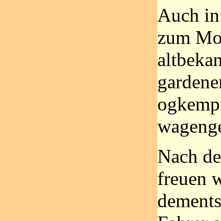
Auch in
zum Moc
altbekan
gardener
ogkempf
wagenge
Nach der
freuen 
dements