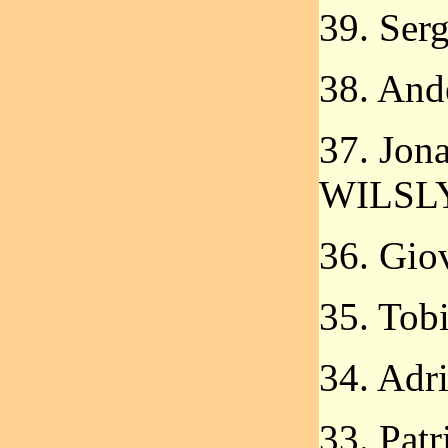
39. Se
38. An
37. Jo
WILSL
36. Gi
35. Tob
34. Ad
33. Pa