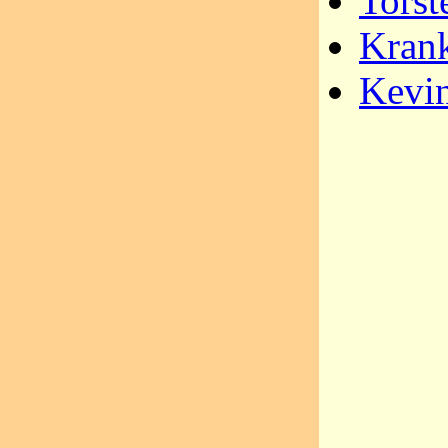
Torst
Kran
Kevin