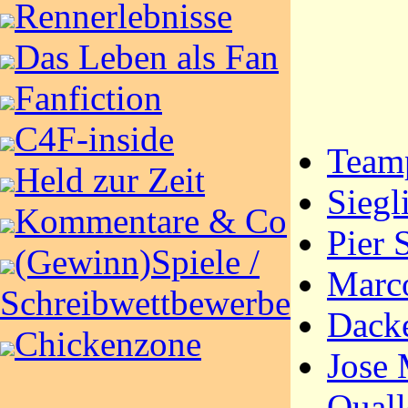
Rennerlebnisse
Das Leben als Fan
Fanfiction
C4F-inside
Teamp
Held zur Zeit
Siegl
Kommentare & Co
Pier 
(Gewinn)Spiele /
Marc
Schreibwettbewerbe
Dack
Chickenzone
Jose 
Quall