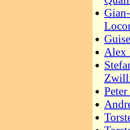
Gian
Loco
Guise
Alex 
Stefa
Zwill
Peter
Andre
Tors